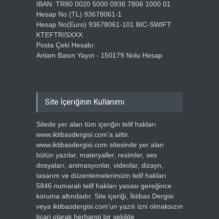
IBAN: TR80 0020 5000 0936 7806 1000 01
Hesap No (TL) 93678061-1
Hesap No(Euro) 93678061-101 BIC-SWIFT:
KTEFTRISXXX
Posta Çeki Hesabı:
Anlam Basın Yayın - 150179 Nolu Hesap
Site İçeriğinin Kullanımı
Sitede yer alan tüm içeriğin telif hakları
www.iktibasdergisi.com’a aittir.
www.iktibasdergisi.com sitesinde yer alan
bütün yazılar, materyaller, resimler, ses
dosyaları, animasyonlar, videolar, dizayn,
tasarım ve düzenlemelerimizin telif hakları
5846 numaralı telif hakları yasası gereğince
koruma altındadır. Site içeriği, İktibas Dergisi
veya iktibasdergisi.com’un yazılı izni olmaksızın
ticari olarak herhangi bir şekilde