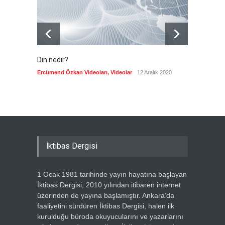
Din nedir?
Vefatı
biyogra
Ercümend Özkan Videoları
,
Videolar
12 Aralık 2020
Ercümen
İktibas Dergisi
1 Ocak 1981 tarihinde yayın hayatına başlayan
İktibas Dergisi, 2010 yılından itibaren internet
üzerinden de yayına başlamıştır. Ankara’da
faaliyetini sürdüren İktibas Dergisi, halen ilk
kurulduğu büroda okuyucularını ve yazarlarını