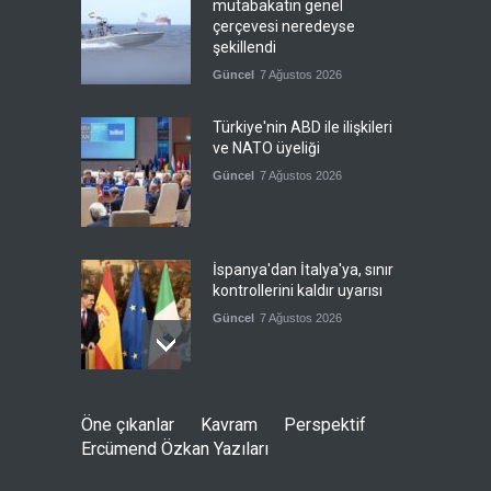
mutabakatın genel
çerçevesi neredeyse
şekillendi
Güncel
7 Ağustos 2026
Türkiye'nin ABD ile ilişkileri
ve NATO üyeliği
Güncel
7 Ağustos 2026
İspanya'dan İtalya'ya, sınır
kontrollerini kaldır uyarısı
Güncel
7 Ağustos 2026
Yeni bir üçlü ittifak kuruldu
Öne çıkanlar
Kavram
Perspektif
Güncel
7 Ağustos 2026
Ercümend Özkan Yazıları