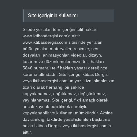
Site İçeriğinin Kullanımı
Sitede yer alan tüm içeriğin telif hakları
www.iktibasdergisi.com’a aittir.
www.iktibasdergisi.com sitesinde yer alan
bütün yazılar, materyaller, resimler, ses
dosyaları, animasyonlar, videolar, dizayn,
tasarım ve düzenlemelerimizin telif hakları
5846 numaralı telif hakları yasası gereğince
koruma altındadır. Site içeriği, İktibas Dergisi
veya iktibasdergisi.com’un yazılı izni olmaksızın
ticari olarak herhangi bir şekilde
kopyalanamaz, dağıtılamaz, değiştirilemez,
yayınlanamaz. Site içeriği, fikri amaçlı olarak,
ancak kaynak belirtilmek suretiyle
kopyalanabilir ve kullanımı mümkündür. Aksine
davranıldığı takdirde yasal işlemleri başlatma
hakkı İktibas Dergisi veya iktibasdergisi.com’a
aittir.