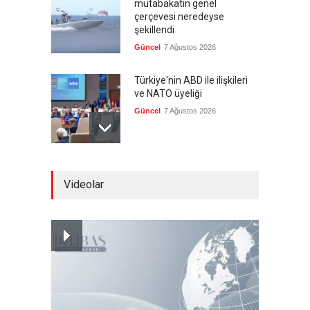
mutabakatın genel
çerçevesi neredeyse
şekillendi
Güncel
7 Ağustos 2026
Türkiye'nin ABD ile ilişkileri
ve NATO üyeliği
Güncel
7 Ağustos 2026
İspanya'dan İtalya'ya, sınır
Videolar
kontrollerini kaldır uyarısı
Güncel
7 Ağustos 2026
Yeni bir üçlü ittifak kuruldu
Güncel
7 Ağustos 2026