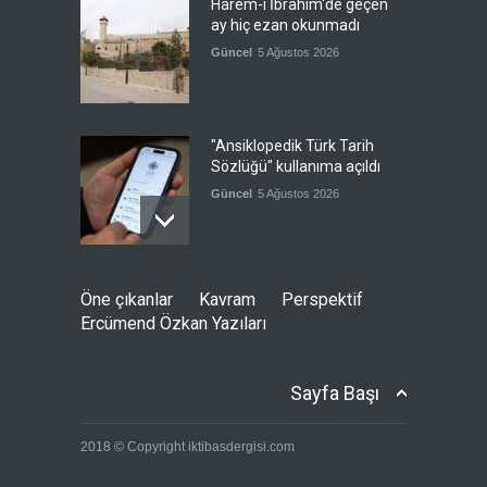
Harem-i İbrahim'de geçen
ay hiç ezan okunmadı
Güncel
5 Ağustos 2026
"Ansiklopedik Türk Tarih
Sözlüğü" kullanıma açıldı
Güncel
5 Ağustos 2026
Almanya'nın otomotiv
Öne çıkanlar
Kavram
Perspektif
merkezli ekonomi modeli
Ercümend Özkan Yazıları
sınıra dayandı
Güncel
5 Ağustos 2026
Sayfa Başı
Ürdünlü Bakan: Uluslararası
2018 © Copyright iktibasdergisi.com
toplum harekete geçsin
Güncel
5 Ağustos 2026