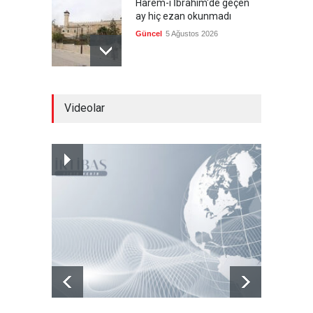
Harem-i İbrahim'de geçen
ay hiç ezan okunmadı
Güncel
5 Ağustos 2026
"Ansiklopedik Türk Tarih
Videolar
Sözlüğü" kullanıma açıldı
Güncel
5 Ağustos 2026
Almanya'nın otomotiv
merkezli ekonomi modeli
sınıra dayandı
Güncel
5 Ağustos 2026