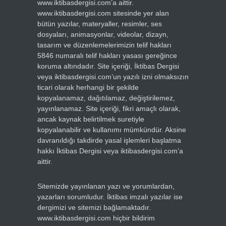
www.iktibasdergisi.com’a aittir.
www.iktibasdergisi.com sitesinde yer alan
bütün yazılar, materyaller, resimler, ses
dosyaları, animasyonlar, videolar, dizayn,
tasarım ve düzenlemelerimizin telif hakları
5846 numaralı telif hakları yasası gereğince
koruma altındadır. Site içeriği, İktibas Dergisi
veya iktibasdergisi.com’un yazılı izni olmaksızın
ticari olarak herhangi bir şekilde
kopyalanamaz, dağıtılamaz, değiştirilemez,
yayınlanamaz. Site içeriği, fikri amaçlı olarak,
ancak kaynak belirtilmek suretiyle
kopyalanabilir ve kullanımı mümkündür. Aksine
davranıldığı takdirde yasal işlemleri başlatma
hakkı İktibas Dergisi veya iktibasdergisi.com’a
aittir.
Sitemizde yayınlanan yazı ve yorumlardan,
yazarları sorumludur. İktibas imzalı yazılar ise
dergimizi ve sitemizi bağlamaktadır.
www.iktibasdergisi.com hiçbir bildirim