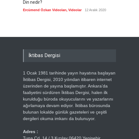
Din nedir?
Vefatı
biyogra
Ercümend Özkan Videoları
,
Videolar
12 Aralık 2020
Ercümen
İktibas Dergisi
1 Ocak 1981 tarihinde yayın hayatına başlayan
İktibas Dergisi, 2010 yılından itibaren internet
üzerinden de yayına başlamıştır. Ankara’da
faaliyetini sürdüren İktibas Dergisi, halen ilk
kurulduğu büroda okuyucularını ve yazarlarını
ağırlamaya devam ediyor. İktibas bürosunda
bulunan lokalde günlük gazeteleri ve çeşitli
dergileri okuma imkanı da bulunuyor.
Adres :
Tuna Cd. 14 / 3 Kızılay 06420 Yenişehir