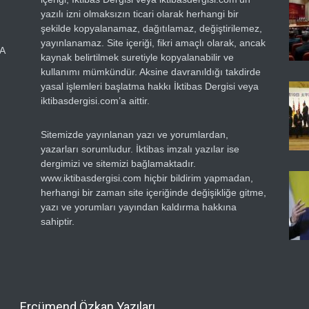
yazılı izni olmaksızın ticari olarak herhangi bir
şekilde kopyalanamaz, dağıtılamaz, değiştirilemez,
yayınlanamaz. Site içeriği, fikri amaçlı olarak, ancak
RA
kaynak belirtilmek suretiyle kopyalanabilir ve
kullanımı mümkündür. Aksine davranıldığı takdirde
yasal işlemleri başlatma hakkı İktibas Dergisi veya
iktibasdergisi.com’a aittir.
Sitemizde yayınlanan yazı ve yorumlardan,
yazarları sorumludur. İktibas imzalı yazılar ise
dergimizi ve sitemizi bağlamaktadır.
www.iktibasdergisi.com hiçbir bildirim yapmadan,
herhangi bir zaman site içeriğinde değişikliğe gitme,
yazı ve yorumları yayından kaldırma hakkına
sahiptir.
Ercümend Özkan Yazıları