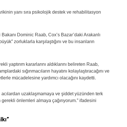
rikinin yanı sıra psikolojik destek ve rehabilitasyon
eri Bakanı Dominic Raab, Cox’s Bazar’daki Arakanlı
yük” zorluklarla karşılaştığını ve bu insanların
kli yaptırım kararlarını aldıklarını belireten Raab,
amplardaki sığınmacıların hayatını kolaylaştıracağını ve
tlerle mücadelesine yardımcı olacağını kaydetti.
ği acılardan uzaklaşmamaya ve şiddet yüzünden terk
n gerekli önlemleri almaya çağırıyorum.” ifadesini
lkı”