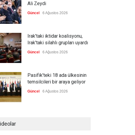
Ali Zeydi
Güncel
6 Ağustos 2026
Irak'taki iktidar koalisyonu,
Irak'taki silahlı grupları uyardı
Güncel
6 Ağustos 2026
Pasifik'teki 18 ada ülkesinin
temsilcileri bir araya geliyor
Güncel
6 Ağustos 2026
Brezilya, ABD'nin 'saygı
göstermesini' bekliyor!
ideolar
Güncel
6 Ağustos 2026