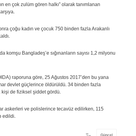
nın en çok zulüm gören halkı” olarak tanımlanan
karşıya.
onra çoğu kadın ve çocuk 750 binden fazla Arakanlı
aldı.
n da komşu Bangladeş’e sığınanların sayısı 1,2 milyonu
(OIDA) raporuna göre, 25 Ağustos 2017’den bu yana
r devlet güçlerince öldürüldü. 34 binden fazla
kişi de fiziksel şiddet gördü.
 askerleri ve polislerince tecavüz edilirken, 115
 edildi.
Güncel