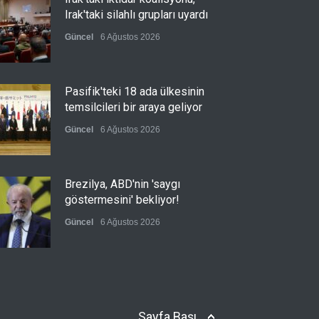
Irak'taki silahlı grupları uyardı
Güncel
6 Ağustos 2026
Pasifik'teki 18 ada ülkesinin
temsilcileri bir araya geliyor
Güncel
6 Ağustos 2026
Brezilya, ABD'nin 'saygı
göstermesini' bekliyor!
Güncel
6 Ağustos 2026
FIFA yönetimi kriz toplantısını
Fas'ta yaptı
Sayfa Başı
Güncel
6 Ağustos 2026