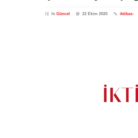
In
Güncel
22 Ekim 2020
iktibas-