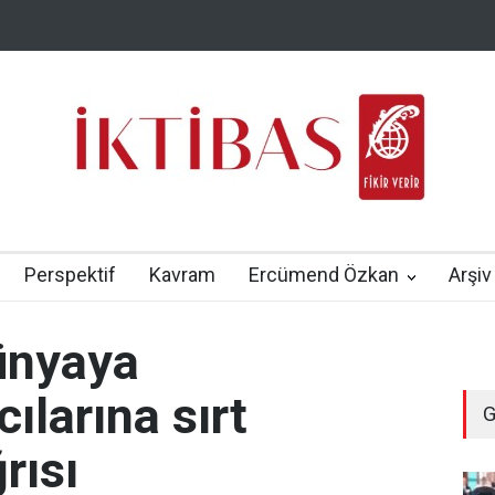
Perspektif
Kavram
Ercümend Özkan
Arşiv
dünyaya
cılarına sırt
G
rısı