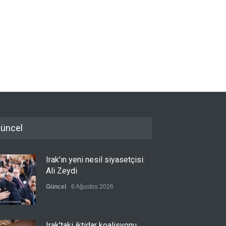
üncel
Irak'ın yeni nesil siyasetçisi:
Ali Zeydi
Güncel
6 Ağustos 2026
Irak'taki iktidar koalisyonu,