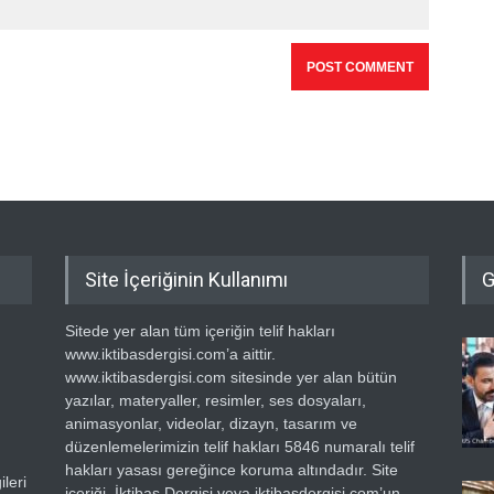
Site İçeriğinin Kullanımı
G
Sitede yer alan tüm içeriğin telif hakları
www.iktibasdergisi.com’a aittir.
www.iktibasdergisi.com sitesinde yer alan bütün
yazılar, materyaller, resimler, ses dosyaları,
animasyonlar, videolar, dizayn, tasarım ve
düzenlemelerimizin telif hakları 5846 numaralı telif
hakları yasası gereğince koruma altındadır. Site
leri
içeriği, İktibas Dergisi veya iktibasdergisi.com’un