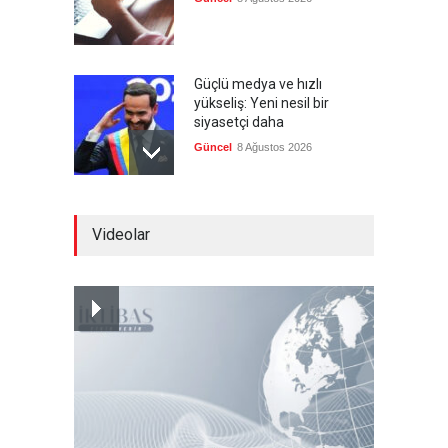
Güçlü medya ve hızlı
yükseliş: Yeni nesil bir
siyasetçi daha
Güncel
8 Ağustos 2026
Infantino'ya Avrupa'dan
Videolar
istifa baskısı
Güncel
8 Ağustos 2026
Kolombiya, solcu Petro'nun
yerine aşırı sağcı Espriella'yı
getirdi
Güncel
8 Ağustos 2026