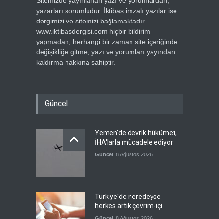
Sitemizde yayınlanan yazı ve yorumlardan,
yazarları sorumludur. İktibas imzalı yazılar ise
dergimizi ve sitemizi bağlamaktadır.
www.iktibasdergisi.com hiçbir bildirim
yapmadan, herhangi bir zaman site içeriğinde
değişikliğe gitme, yazı ve yorumları yayından
kaldırma hakkına sahiptir.
Güncel
Yemen'de devrik hükümet,
İHA'larla mücadele ediyor
Güncel
8 Ağustos 2026
Türkiye'de neredeyse
herkes artık çevrim-içi
Güncel
8 Ağustos 2026