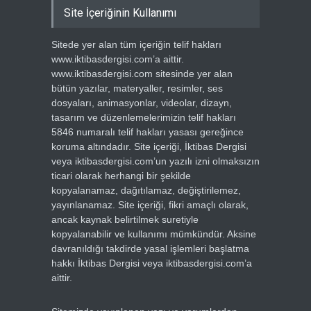
Site İçeriğinin Kullanımı
Sitede yer alan tüm içeriğin telif hakları
www.iktibasdergisi.com’a aittir.
www.iktibasdergisi.com sitesinde yer alan
bütün yazılar, materyaller, resimler, ses
dosyaları, animasyonlar, videolar, dizayn,
tasarım ve düzenlemelerimizin telif hakları
5846 numaralı telif hakları yasası gereğince
koruma altındadır. Site içeriği, İktibas Dergisi
veya iktibasdergisi.com’un yazılı izni olmaksızın
ticari olarak herhangi bir şekilde
kopyalanamaz, dağıtılamaz, değiştirilemez,
yayınlanamaz. Site içeriği, fikri amaçlı olarak,
ancak kaynak belirtilmek suretiyle
kopyalanabilir ve kullanımı mümkündür. Aksine
davranıldığı takdirde yasal işlemleri başlatma
hakkı İktibas Dergisi veya iktibasdergisi.com’a
aittir.