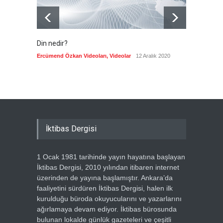
Din nedir?
Vefatı
biyogra
Ercümend Özkan Videoları
,
Videolar
12 Aralık 2020
Ercümen
İktibas Dergisi
1 Ocak 1981 tarihinde yayın hayatına başlayan
İktibas Dergisi, 2010 yılından itibaren internet
üzerinden de yayına başlamıştır. Ankara’da
faaliyetini sürdüren İktibas Dergisi, halen ilk
kurulduğu büroda okuyucularını ve yazarlarını
ağırlamaya devam ediyor. İktibas bürosunda
bulunan lokalde günlük gazeteleri ve çeşitli