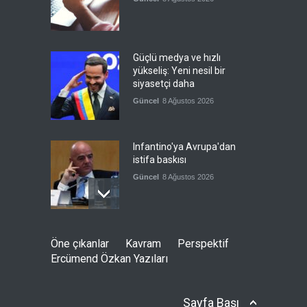
Güçlü medya ve hızlı
yükseliş: Yeni nesil bir
siyasetçi daha
Güncel
8 Ağustos 2026
Infantino'ya Avrupa'dan
istifa baskısı
Güncel
8 Ağustos 2026
Kolombiya, solcu Petro'nun
Öne çıkanlar
Kavram
Perspektif
yerine aşırı sağcı Espriella'yı
Ercümend Özkan Yazıları
getirdi
Güncel
8 Ağustos 2026
Sayfa Başı