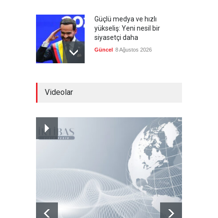
Güçlü medya ve hızlı
yükseliş: Yeni nesil bir
siyasetçi daha
Güncel
8 Ağustos 2026
Infantino'ya Avrupa'dan
Videolar
istifa baskısı
Güncel
8 Ağustos 2026
Kolombiya, solcu Petro'nun
yerine aşırı sağcı Espriella'yı
getirdi
Güncel
8 Ağustos 2026