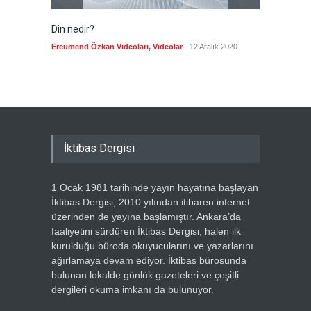
Din nedir?
Vefatı
biyogra
Ercümend Özkan Videoları
,
Videolar
12 Aralık 2020
Ercümen
İktibas Dergisi
1 Ocak 1981 tarihinde yayın hayatına başlayan
İktibas Dergisi, 2010 yılından itibaren internet
üzerinden de yayına başlamıştır. Ankara’da
faaliyetini sürdüren İktibas Dergisi, halen ilk
kurulduğu büroda okuyucularını ve yazarlarını
ağırlamaya devam ediyor. İktibas bürosunda
bulunan lokalde günlük gazeteleri ve çeşitli
dergileri okuma imkanı da bulunuyor.