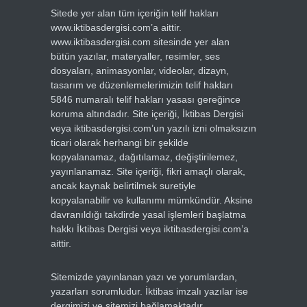
Sitede yer alan tüm içeriğin telif hakları
www.iktibasdergisi.com’a aittir.
www.iktibasdergisi.com sitesinde yer alan
bütün yazılar, materyaller, resimler, ses
dosyaları, animasyonlar, videolar, dizayn,
tasarım ve düzenlemelerimizin telif hakları
5846 numaralı telif hakları yasası gereğince
koruma altındadır. Site içeriği, İktibas Dergisi
veya iktibasdergisi.com’un yazılı izni olmaksızın
ticari olarak herhangi bir şekilde
kopyalanamaz, dağıtılamaz, değiştirilemez,
yayınlanamaz. Site içeriği, fikri amaçlı olarak,
ancak kaynak belirtilmek suretiyle
kopyalanabilir ve kullanımı mümkündür. Aksine
davranıldığı takdirde yasal işlemleri başlatma
hakkı İktibas Dergisi veya iktibasdergisi.com’a
aittir.
Sitemizde yayınlanan yazı ve yorumlardan,
yazarları sorumludur. İktibas imzalı yazılar ise
dergimizi ve sitemizi bağlamaktadır.