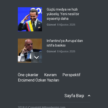
Güçlü medya ve hızlı
yükseliş: Yeni nesil bir
siyasetçi daha
Güncel
8 Ağustos 2026
Infantino'ya Avrupa'dan
istifa baskısı
Güncel
8 Ağustos 2026
Kolombiya, solcu Petro'nun
Öne çıkanlar
Kavram
Perspektif
yerine aşırı sağcı Espriella'yı
Ercümend Özkan Yazıları
getirdi
Güncel
8 Ağustos 2026
Sayfa Başı
İslam İşbirliği Teşkilatı,
2018 © Copyright iktibasdergisi.com