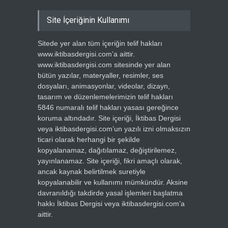
Site İçeriğinin Kullanımı
Sitede yer alan tüm içeriğin telif hakları
www.iktibasdergisi.com’a aittir.
www.iktibasdergisi.com sitesinde yer alan
bütün yazılar, materyaller, resimler, ses
dosyaları, animasyonlar, videolar, dizayn,
tasarım ve düzenlemelerimizin telif hakları
5846 numaralı telif hakları yasası gereğince
koruma altındadır. Site içeriği, İktibas Dergisi
veya iktibasdergisi.com’un yazılı izni olmaksızın
ticari olarak herhangi bir şekilde
kopyalanamaz, dağıtılamaz, değiştirilemez,
yayınlanamaz. Site içeriği, fikri amaçlı olarak,
ancak kaynak belirtilmek suretiyle
kopyalanabilir ve kullanımı mümkündür. Aksine
davranıldığı takdirde yasal işlemleri başlatma
hakkı İktibas Dergisi veya iktibasdergisi.com’a
aittir.