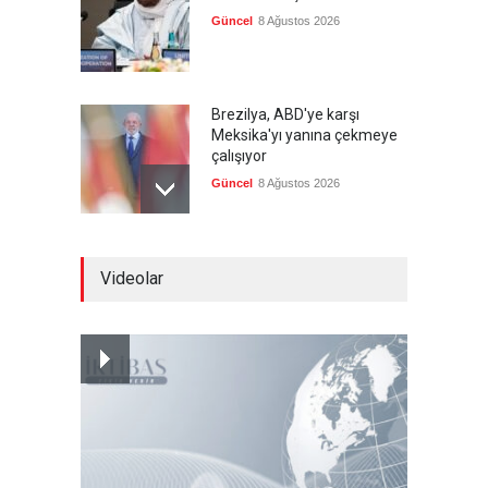
Güncel
8 Ağustos 2026
Brezilya, ABD'ye karşı
Meksika'yı yanına çekmeye
çalışıyor
Güncel
8 Ağustos 2026
Libya'da rafineriye İHA
Videolar
saldırısı
--
8 Ağustos 2026
Bölge İnsanını "Namaz Kılan
ABD Askeri" Yapma Paktı
Güncel
,
Şükrü Hüseyinoğlu
,
YAZARLAR
8 Ağustos 2026