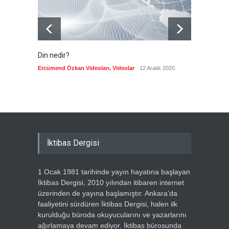
Din nedir?
Vefatı
biyogra
Ercümend Özkan Videoları
,
Videolar
12 Aralık 2020
Ercümen
İktibas Dergisi
1 Ocak 1981 tarihinde yayın hayatına başlayan
İktibas Dergisi, 2010 yılından itibaren internet
üzerinden de yayına başlamıştır. Ankara’da
faaliyetini sürdüren İktibas Dergisi, halen ilk
kurulduğu büroda okuyucularını ve yazarlarını
ağırlamaya devam ediyor. İktibas bürosunda