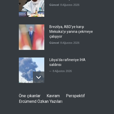
Güncel
8 Ağustos 2026
Brezilya, ABD'ye karşı
Meksika'yı yanına çekmeye
çalışıyor
Güncel
8 Ağustos 2026
Libya'da rafineriye İHA
saldırısı
--
8 Ağustos 2026
Bölge İnsanını "Namaz Kılan
Öne çıkanlar
Kavram
Perspektif
ABD Askeri" Yapma Paktı
Ercümend Özkan Yazıları
Güncel
,
Şükrü Hüseyinoğlu
,
YAZARLAR
8 Ağustos 2026