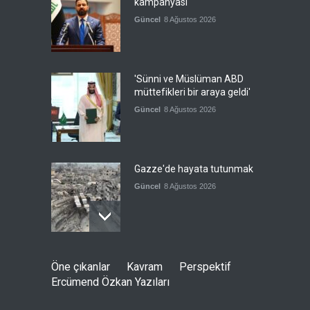
kampanyası
Güncel
8 Ağustos 2026
'Sünni ve Müslüman ABD
müttefikleri bir araya geldi'
Güncel
8 Ağustos 2026
Gazze'de hayata tutunmak
Güncel
8 Ağustos 2026
İran: Umman ile
Öne çıkanlar
Kavram
Perspektif
mutabakatın genel
Ercümend Özkan Yazıları
çerçevesi neredeyse
şekillendi