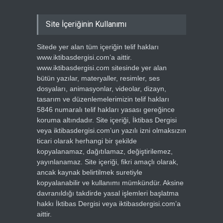
Site İçeriğinin Kullanımı
Sitede yer alan tüm içeriğin telif hakları
www.iktibasdergisi.com’a aittir.
www.iktibasdergisi.com sitesinde yer alan
bütün yazılar, materyaller, resimler, ses
dosyaları, animasyonlar, videolar, dizayn,
tasarım ve düzenlemelerimizin telif hakları
5846 numaralı telif hakları yasası gereğince
koruma altındadır. Site içeriği, İktibas Dergisi
veya iktibasdergisi.com’un yazılı izni olmaksızın
ticari olarak herhangi bir şekilde
kopyalanamaz, dağıtılamaz, değiştirilemez,
yayınlanamaz. Site içeriği, fikri amaçlı olarak,
ancak kaynak belirtilmek suretiyle
kopyalanabilir ve kullanımı mümkündür. Aksine
davranıldığı takdirde yasal işlemleri başlatma
hakkı İktibas Dergisi veya iktibasdergisi.com’a
aittir.