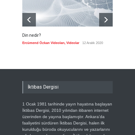
Güncel
7 Ağustos 2026
Din nedir?
Vefatı
biyogra
Ercümend Özkan Videoları
,
Videolar
12 Aralık 2020
Ercümen
İktibas Dergisi
1 Ocak 1981 tarihinde yayın hayatına başlayan
İktibas Dergisi, 2010 yılından itibaren internet
üzerinden de yayına başlamıştır. Ankara’da
faaliyetini sürdüren İktibas Dergisi, halen ilk
kurulduğu büroda okuyucularını ve yazarlarını