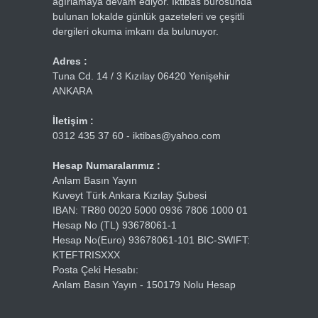
ağırlamaya devam ediyor. İktibas bürosunda
bulunan lokalde günlük gazeteleri ve çeşitli
dergileri okuma imkanı da bulunuyor.
Adres :
Tuna Cd. 14 / 3 Kızılay 06420 Yenişehir
ANKARA
İletişim :
0312 435 37 60 - iktibas@yahoo.com
Hesap Numaralarımız :
Anlam Basın Yayın
Kuveyt Türk Ankara Kızılay Şubesi
IBAN: TR80 0020 5000 0936 7806 1000 01
Hesap No (TL) 93678061-1
Hesap No(Euro) 93678061-101 BIC-SWIFT:
KTEFTRISXXX
Posta Çeki Hesabı:
Anlam Basın Yayın - 150179 Nolu Hesap