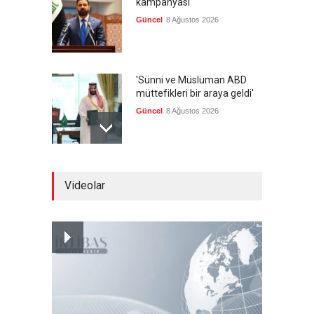
kampanyası
Güncel
8 Ağustos 2026
'Sünni ve Müslüman ABD
müttefikleri bir araya geldi'
Güncel
8 Ağustos 2026
Gazze'de hayata tutunmak
Videolar
Güncel
8 Ağustos 2026
İran: Umman ile
mutabakatın genel
çerçevesi neredeyse
şekillendi