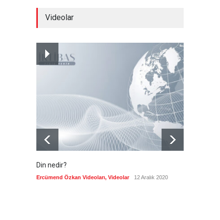
Brezilya, ABD'nin 'saygı
Videolar
göstermesini' bekliyor!
Güncel
6 Ağustos 2026
Japonya, nükleer silah
karşıtlığını teyid etmedi
Güncel
6 Ağustos 2026
Din nedir?
Vefatı
biyogra
Ercümend Özkan Videoları
,
Videolar
12 Aralık 2020
Ercümen