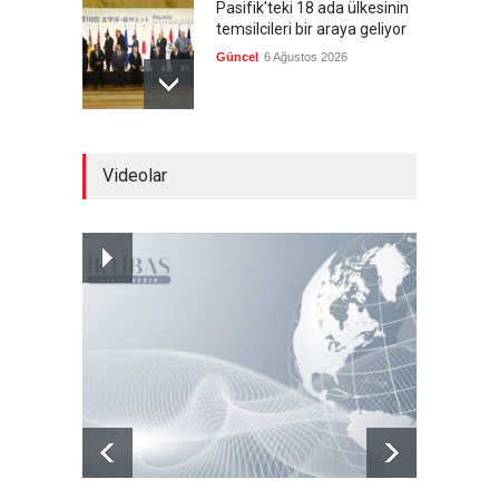
Pasifik'teki 18 ada ülkesinin
temsilcileri bir araya geliyor
Güncel
6 Ağustos 2026
Brezilya, ABD'nin 'saygı
Videolar
göstermesini' bekliyor!
Güncel
6 Ağustos 2026
Japonya, nükleer silah
karşıtlığını teyid etmedi
Güncel
6 Ağustos 2026