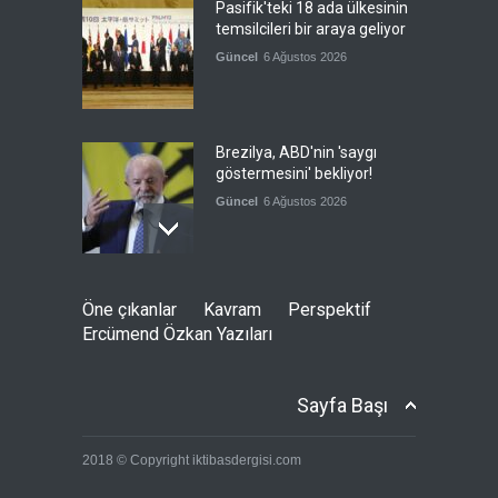
Pasifik'teki 18 ada ülkesinin
temsilcileri bir araya geliyor
Güncel
6 Ağustos 2026
Brezilya, ABD'nin 'saygı
göstermesini' bekliyor!
Güncel
6 Ağustos 2026
Japonya, nükleer silah
Öne çıkanlar
Kavram
Perspektif
karşıtlığını teyid etmedi
Ercümend Özkan Yazıları
Güncel
6 Ağustos 2026
Sayfa Başı
FIFA yönetimi kriz
2018 © Copyright iktibasdergisi.com
toplantısını Fas'ta yaptı
Güncel
6 Ağustos 2026