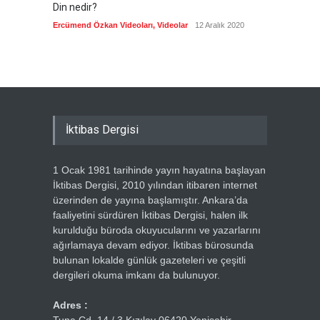
Din nedir?
Vefatı
biyogra
Ercümend Özkan Videoları
,
Videolar
12 Aralık 2020
Ercümen
İktibas Dergisi
1 Ocak 1981 tarihinde yayın hayatına başlayan
İktibas Dergisi, 2010 yılından itibaren internet
üzerinden de yayına başlamıştır. Ankara’da
faaliyetini sürdüren İktibas Dergisi, halen ilk
kurulduğu büroda okuyucularını ve yazarlarını
ağırlamaya devam ediyor. İktibas bürosunda
bulunan lokalde günlük gazeteleri ve çeşitli
dergileri okuma imkanı da bulunuyor.
Adres :