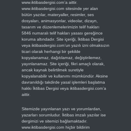
www.iktibasdergisi.com’a aittir.
www.iktibasdergisi.com sitesinde yer alan
bütün yazılar, materyaller, resimler, ses
dosyaları, animasyonlar, videolar, dizayn,
tasarım ve düzenlemelerimizin telif hakları
5846 numaralı telif hakları yasası gereğince
koruma altındadır. Site içeriği, İktibas Dergisi
veya iktibasdergisi.com’un yazılı izni olmaksızın
ticari olarak herhangi bir şekilde
kopyalanamaz, dağıtılamaz, değiştirilemez,
yayınlanamaz. Site içeriği, fikri amaçlı olarak,
ancak kaynak belirtilmek suretiyle
kopyalanabilir ve kullanımı mümkündür. Aksine
davranıldığı takdirde yasal işlemleri başlatma
hakkı İktibas Dergisi veya iktibasdergisi.com’a
aittir.
Sitemizde yayınlanan yazı ve yorumlardan,
yazarları sorumludur. İktibas imzalı yazılar ise
dergimizi ve sitemizi bağlamaktadır.
www.iktibasdergisi.com hiçbir bildirim