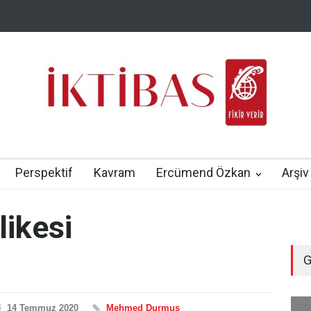
Perspektif
Kavram
Ercümend Özkan
Arşiv
likesi
G
14 Temmuz 2020
Mehmed Durmuş