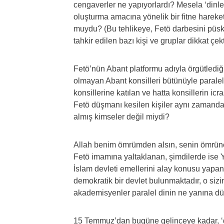
cengaverler ne yapıyorlardı? Mesela ‘dinler
oluşturma amacına yönelik bir fitne hareket
muydu? (Bu tehlikeye, Fetö darbesini püskür
tahkir edilen bazı kişi ve gruplar dikkat çekt
Fetö’nün Abant platformu adıyla örgütlediği 
olmayan Abant konsilleri bütünüyle paralel 
konsillerine katılan ve hatta konsillerin ic
Fetö düşmanı kesilen kişiler aynı zamanda 
almış kimseler değil miydi?
Allah benim ömrümden alsın, senin ömrüne
Fetö imamına yaltaklanan, şimdilerde ise
İslam devleti emellerini alay konusu yapan
demokratik bir devlet bulunmaktadır, o sizi
akademisyenler paralel dinin ne yanına dü
15 Temmuz’dan bugüne gelinceye kadar, ‘de