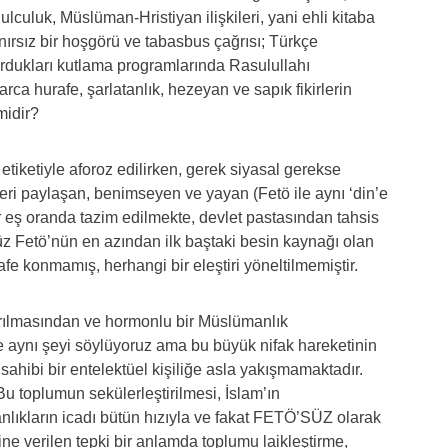
lculuk, Müslüman-Hristiyan ilişkileri, yani ehli kitaba
nırsız bir hoşgörü ve tabasbus çağrısı; Türkçe
urdukları kutlama programlarında Rasulullahı
arca hurafe, şarlatanlık, hezeyan ve sapık fikirlerin
midir?
 etiketiyle aforoz edilirken, gerek siyasal gerekse
tleri paylaşan, benimseyen ve yayan (Fetö ile aynı ‘din’e
 eş oranda tazim edilmekte, devlet pastasından tahsis
nüz Fetö’nün en azından ilk baştaki besin kaynağı olan
fe konmamış, herhangi bir eleştiri yöneltilmemiştir.
tırılmasından ve hormonlu bir Müslümanlık
 aynı şeyi söylüyoruz ama bu büyük nifak hareketinin
sahibi bir entelektüel kişiliğe asla yakışmamaktadır.
Bu toplumun sekülerleştirilmesi, İslam’ın
nlıkların icadı bütün hızıyla ve fakat FETÖ’SÜZ olarak
e verilen tepki bir anlamda toplumu laikleştirme,