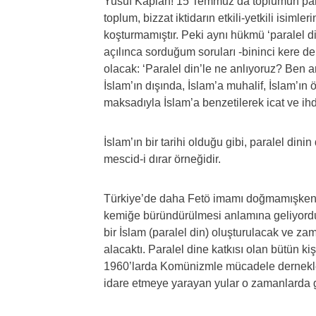
Yusuf Kaplan! 15 Temmuz’da toplumun paral
toplum, bizzat iktidarın etkili-yetkili isimle
koşturmamıştır. Peki aynı hükmü ‘paralel d
açılınca sorduğum soruları -bininci kere 
olacak: ‘Paralel din’le ne anlıyoruz? Ben a
İslam’ın dışında, İslam’a muhalif, İslam’ın
maksadıyla İslam’a benzetilerek icat ve ihda
İslam’ın bir tarihi olduğu gibi, paralel dinin 
mescid-i dırar örneğidir.
Türkiye’de daha Fetö imamı doğmamışken lai
kemiğe büründürülmesi anlamına geliyord
bir İslam (paralel din) oluşturulacak ve zam
alacaktı. Paralel dine katkısı olan bütün kiş
1960’larda Komünizmle mücadele dernekle
idare etmeye yarayan yular o zamanlarda ge