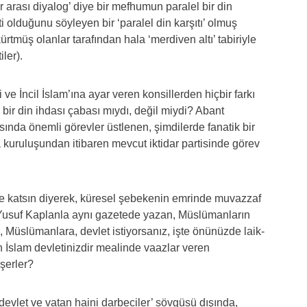
 arası diyalog’ diye bir mefhumun paralel bir din
i olduğunu söyleyen bir ‘paralel din karşıtı’ olmuş
tmüş olanlar tarafından hala ‘merdiven altı’ tabiriyle
iler).
ve İncil İslam’ına ayar veren konsillerden hiçbir farkı
bir din ihdası çabası mıydı, değil miydi? Abant
rasında önemli görevler üstlenen, şimdilerde fanatik bir
kuruluşundan itibaren mevcut iktidar partisinde görev
 katsın diyerek, küresel şebekenin emrinde muvazzaf
 Yusuf Kaplanla aynı gazetede yazan, Müslümanların
, Müslümanlara, devlet istiyorsanız, işte önünüzde laik-
n İslam devletinizdir mealinde vaazlar veren
şerler?
vlet ve vatan haini darbeciler’ sövgüsü dışında,