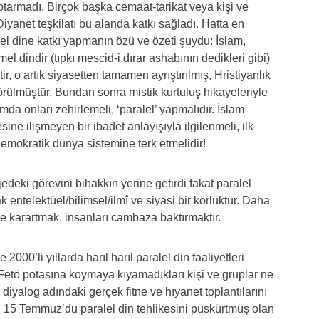
otarmadı. Birçok başka cemaat-tarikat veya kişi ve
iyanet teşkilatı bu alanda katkı sağladı. Hatta en
el dine katkı yapmanın özü ve özeti şuydu: İslam,
el dindir (tıpkı mescid-i dırar ashabının dedikleri gibi)
r, o artık siyasetten tamamen ayrıştırılmış, Hristiyanlık
rülmüştür. Bundan sonra mistik kurtuluş hikayeleriyle
da onları zehirlemeli, ‘paralel’ yapmalıdır. İslam
esine ilişmeyen bir ibadet anlayışıyla ilgilenmeli, ilk
-demokratik dünya sistemine terk etmelidir!
jedeki görevini bihakkın yerine getirdi fakat paralel
 entelektüel/bilimsel/ilmî ve siyasi bir körlüktür. Daha
ile karartmak, insanları cambaza baktırmaktır.
2000’li yıllarda harıl harıl paralel din faaliyetleri
Fetö potasına koymaya kıyamadıkları kişi ve gruplar ne
diyalog adındaki gerçek fitne ve hıyanet toplantılarını
n, 15 Temmuz’du paralel din tehlikesini püskürtmüş olan