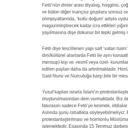
Fetö’nün dinler arası diyalog, hoşgörü, çoğu
ve bütün diğer inançsız gruplara sonsuz-sı
olimpiyatlarında, ‘kutlu doğum’ adıyla uyd
magazinleştirecek kadar icra ettikleri yığınl
yayılmasına dişe dokunur bir tepki gelmiş 
Fetö diye tescillenen yapı salt ‘vatan haini’
dini/kültürel alanlarda Fetö ile aynı kanaa
mensup) kişi ve -resmî veya özel- kurumlar
edilen payları daha da artırılmaktadır. He
Said Nursi ve Nurculuğa karşı bile bir mesa
Yusuf kaplan ısrarla İslam’ın protestanlaş
oluşturulmasından dem vurmaktadır. Biz de
faturasını sadece Fetö’ye kesmek, iddialar 
Aslında şunu rahatlıkla söyleyebilmeliyiz: 
protestanlaştırılması ve hormonlu Müslüma
işlemektedir. Esasında 15 Temmuz darbesin