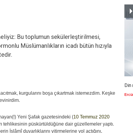
eliyiz: Bu toplumun sekülerleştirilmesi,
ormonlu Müslümanlıkların icadı bütün hızıyla
edir.
Din 
i acıtmak, kurgularını boşa çıkartmak istemezdim. Keşke
Ercü
sevinirdim.
lmayan(!) Yeni Şafak gazetesindeki (
10 Temmuz 2020
 tehlikesinin püskürtüldüğüne dair güzellemeler yaptı.
in İslâmî duyarlıklarını yitirmelerine yol açtığını,