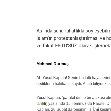
Aslında şunu rahatlıkla söyleyebilm
İslam’ın protestanlaştırılması ve h
ve fakat FETÖ’SÜZ olarak işlemekt
Mehmed Durmuş
Ah Yusuf Kaplan! Senin bu tatlı hayallerin
dediklerin hakikat olsaydı, Allah biliyor ki 
Yusuf Kaplan, ‘paralel din’le bir alakası o
tarihli
) yazısında 15 Temmuz’da Paralel Din
Kaplan, 28 Şubat darbesinin, İslâmî kesimler