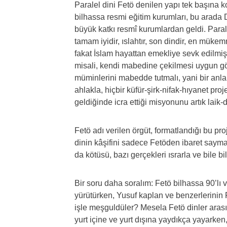
Paralel dini Fetö denilen yapı tek başına k
bilhassa resmi eğitim kurumları, bu arada D
büyük katkı resmî kurumlardan geldi. Paral
tamam iyidir, ıslahtır, son dindir, en mükemm
fakat İslam hayattan emekliye sevk edilmişti
misali, kendi mabedine çekilmesi uygun gö
müminlerini mabedde tutmalı, yani bir anlam
ahlakla, hiçbir küfür-şirk-nifak-hıyanet proj
geldiğinde icra ettiği misyonunu artık laik
Fetö adı verilen örgüt, formatlandığı bu pro
dinin kâşifini sadece Fetöden ibaret saymak
da kötüsü, bazı gerçekleri ısrarla ve bile b
Bir soru daha soralım: Fetö bilhassa 90’lı ve 
yürütürken, Yusuf kaplan ve benzerlerinin 
işle meşguldüler? Mesela Fetö dinler arası 
yurt içine ve yurt dışına yaydıkça yayarke