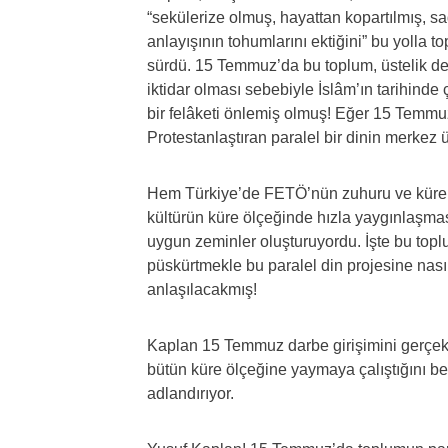
“sekülerize olmuş, hayattan kopartılmış, s
anlayışının tohumlarını ektiğini” bu yolla t
sürdü. 15 Temmuz’da bu toplum, üstelik de la
iktidar olması sebebiyle İslâm’ın tarihinde
bir felâketi önlemiş olmuş! Eğer 15 Temmuz
Protestanlaştıran paralel bir dinin merkez
Hem Türkiye’de FETÖ’nün zuhuru ve küre 
kültürün küre ölçeğinde hızla yaygınlaşması
uygun zeminler oluşturuyordu. İşte bu top
püskürtmekle bu paralel din projesine nasıl
anlaşılacakmış!
Kaplan 15 Temmuz darbe girişimini gerçekl
bütün küre ölçeğine yaymaya çalıştığını beli
adlandırıyor.