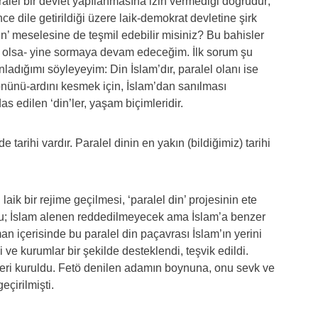
el bir devlet yapılanmasına izin vermediği doğrudur;
rince dile getirildiği üzere laik-demokrat devletine şirk
in’ meselesine de teşmil edebilir misiniz? Bu bahisler
de olsa- yine sormaya devam edeceğim. İlk sorum şu
nladığımı söyleyeyim: Din İslam’dır, paralel olanı ise
 önünü-ardını kesmek için, İslam’dan sanılması
s edilen ‘din’ler, yaşam biçimleridir.
de tarihi vardır. Paralel dinin en yakın (bildiğimiz) tarihi
k bir rejime geçilmesi, ‘paralel din’ projesinin ete
u; İslam alenen reddedilmeyecek ama İslam’a benzer
an içerisinde bu paralel din paçavrası İslam’ın yerini
i ve kurumlar bir şekilde desteklendi, teşvik edildi.
ri kuruldu. Fetö denilen adamın boynuna, onu sevk ve
çirilmişti.