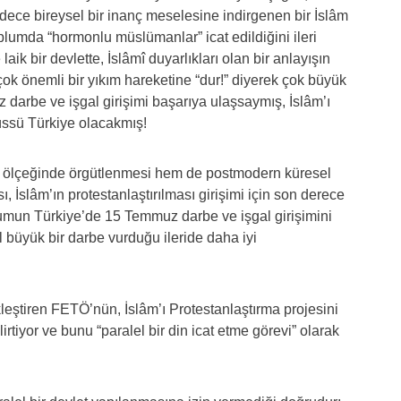
adece bireysel bir inanç meselesine indirgenen bir İslâm
oplumda “hormonlu müslümanlar” icat edildiğini ileri
ik bir devlette, İslâmî duyarlıkları olan bir anlayışın
 çok önemli bir yıkım hareketine “dur!” diyerek çok büyük
 darbe ve işgal girişimi başarıya ulaşsaymış, İslâm’ı
 üssü Türkiye olacakmış!
ölçeğinde örgütlenmesi hem de postmodern küresel
, İslâm’ın protestanlaştırılması girişimi için son derece
lumun Türkiye’de 15 Temmuz darbe ve işgal girişimini
 büyük bir darbe vurduğu ileride daha iyi
eştiren FETÖ’nün, İslâm’ı Protestanlaştırma projesini
rtiyor ve bunu “paralel bir din icat etme görevi” olarak