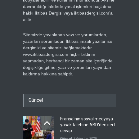
kopyalanabilir ve kullanımı mümkündür. Aksine
davranıldığı takdirde yasal işlemleri başlatma
hakkı İktibas Dergisi veya iktibasdergisi.com’a
aittir.
Sitemizde yayınlanan yazı ve yorumlardan,
yazarları sorumludur. İktibas imzalı yazılar ise
dergimizi ve sitemizi bağlamaktadır.
www.iktibasdergisi.com hiçbir bildirim
yapmadan, herhangi bir zaman site içeriğinde
değişikliğe gitme, yazı ve yorumları yayından
kaldırma hakkına sahiptir.
Güncel
Fransa'nın sosyal medyaya
yasak talebine ABD'den sert
cevap
Güncel
7 Ağustos 2026