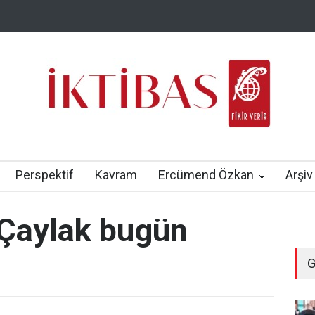
Perspektif
Kavram
Ercümend Özkan
Arşiv
 Çaylak bugün
G