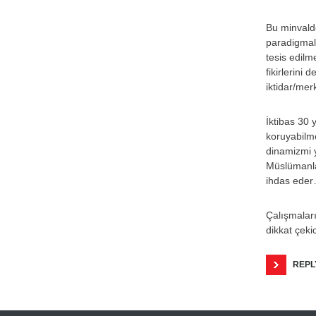
Bu minvald
paradigmala
tesis edilm
fikirlerini
iktidar/mer
İktibas 30 
koruyabilm
dinamizmi 
Müslümanlar
ihdas ede
Çalışmaları
dikkat çeki
REPL