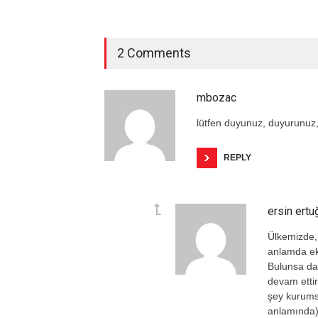
2 Comments
mbozac
lütfen duyunuz, duyurunuz
REPLY
ersin ertu
Ülkemizde,
anlamda eko
Bulunsa dah
devam ettir
şey kurumsa
anlamında) 