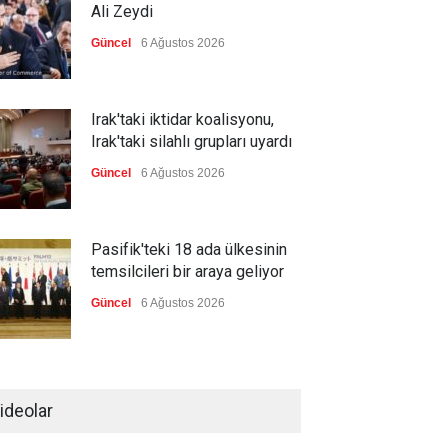
Ali Zeydi
Güncel
6 Ağustos 2026
Irak'taki iktidar koalisyonu,
Irak'taki silahlı grupları uyardı
Güncel
6 Ağustos 2026
Pasifik'teki 18 ada ülkesinin
temsilcileri bir araya geliyor
Güncel
6 Ağustos 2026
Brezilya, ABD'nin 'saygı
göstermesini' bekliyor!
ideolar
Güncel
6 Ağustos 2026