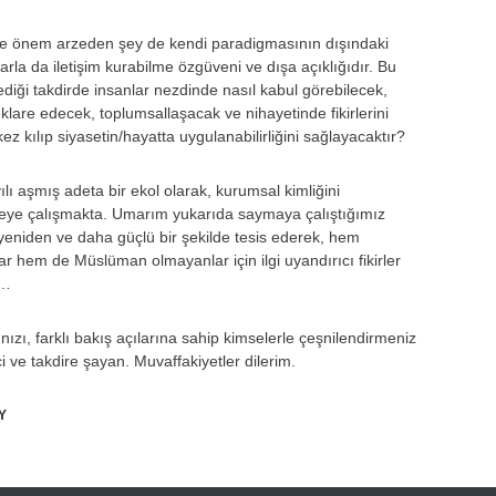
e önem arzeden şey de kendi paradigmasının dışındaki
rla da iletişim kurabilme özgüveni ve dışa açıklığıdır. Bu
ediği takdirde insanlar nezdinde nasıl kabul görebilecek,
 deklare edecek, toplumsallaşacak ve nihayetinde fikirlerini
kez kılıp siyasetin/hayatta uygulanabilirliğini sağlayacaktır?
yılı aşmış adeta bir ekol olarak, kurumsal kimliğini
eye çalışmakta. Umarım yukarıda saymaya çalıştığımız
yeniden ve daha güçlü bir şekilde tesis ederek, hem
 hem de Müslüman olmayanlar için ilgi uyandırıcı fikirler
r…
nızı, farklı bakış açılarına sahip kimselerle çeşnilendirmeniz
ci ve takdire şayan. Muvaffakiyetler dilerim.
Y