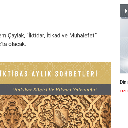
 Çaylak, “İktidar, İtikad ve Muhalefet”
s’ta olacak.
Din 
Ercü