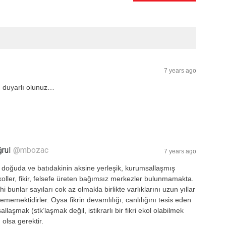
7 years ago
, duyarlı olunuz…
ğrul
@mbozac
7 years ago
 doğuda ve batıdakinin aksine yerleşik, kurumsallaşmış
ller, fikir, felsefe üreten bağımsız merkezler bulunmamakta.
i bunlar sayıları cok az olmakla birlikte varlıklarını uzun yıllar
ememektidirler. Oysa fikrin devamlılığı, canlılığını tesis eden
llaşmak (stk’laşmak değil, istikrarlı bir fikri ekol olabilmek
olsa gerektir.