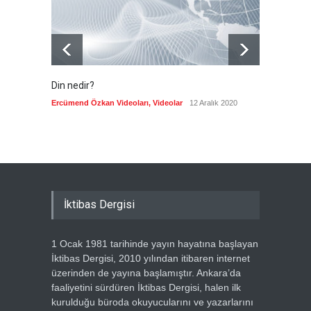
Din nedir?
Vefatı
biyogra
Ercümend Özkan Videoları
,
Videolar
12 Aralık 2020
Ercümen
İktibas Dergisi
1 Ocak 1981 tarihinde yayın hayatına başlayan
İktibas Dergisi, 2010 yılından itibaren internet
üzerinden de yayına başlamıştır. Ankara’da
faaliyetini sürdüren İktibas Dergisi, halen ilk
kurulduğu büroda okuyucularını ve yazarlarını