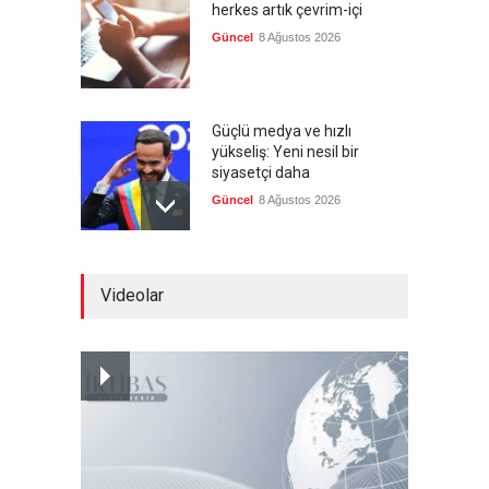
herkes artık çevrim-içi
Güncel
8 Ağustos 2026
Güçlü medya ve hızlı
yükseliş: Yeni nesil bir
siyasetçi daha
Güncel
8 Ağustos 2026
Infantino'ya Avrupa'dan
Videolar
istifa baskısı
Güncel
8 Ağustos 2026
Kolombiya, solcu Petro'nun
yerine aşırı sağcı Espriella'yı
getirdi
Güncel
8 Ağustos 2026