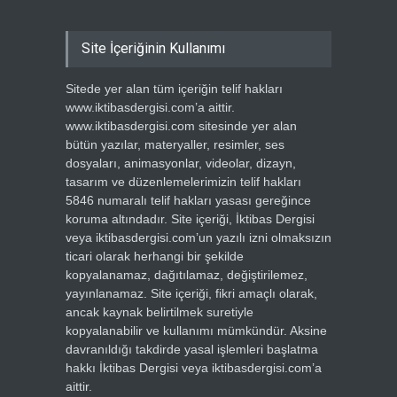
Site İçeriğinin Kullanımı
Sitede yer alan tüm içeriğin telif hakları
www.iktibasdergisi.com’a aittir.
www.iktibasdergisi.com sitesinde yer alan
bütün yazılar, materyaller, resimler, ses
dosyaları, animasyonlar, videolar, dizayn,
tasarım ve düzenlemelerimizin telif hakları
5846 numaralı telif hakları yasası gereğince
koruma altındadır. Site içeriği, İktibas Dergisi
veya iktibasdergisi.com’un yazılı izni olmaksızın
ticari olarak herhangi bir şekilde
kopyalanamaz, dağıtılamaz, değiştirilemez,
yayınlanamaz. Site içeriği, fikri amaçlı olarak,
ancak kaynak belirtilmek suretiyle
kopyalanabilir ve kullanımı mümkündür. Aksine
davranıldığı takdirde yasal işlemleri başlatma
hakkı İktibas Dergisi veya iktibasdergisi.com’a
aittir.