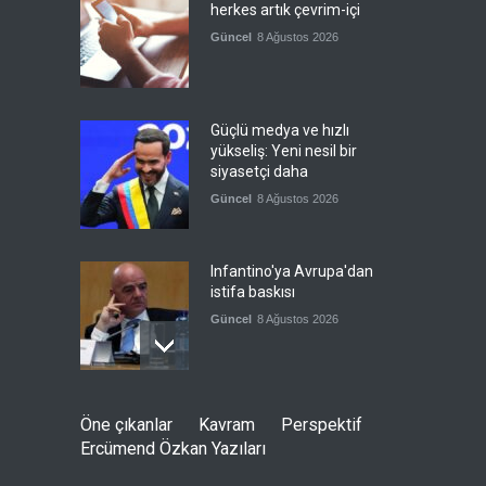
herkes artık çevrim-içi
Güncel
8 Ağustos 2026
Güçlü medya ve hızlı
yükseliş: Yeni nesil bir
siyasetçi daha
Güncel
8 Ağustos 2026
Infantino'ya Avrupa'dan
istifa baskısı
Güncel
8 Ağustos 2026
Kolombiya, solcu Petro'nun
Öne çıkanlar
Kavram
Perspektif
yerine aşırı sağcı Espriella'yı
Ercümend Özkan Yazıları
getirdi
Güncel
8 Ağustos 2026