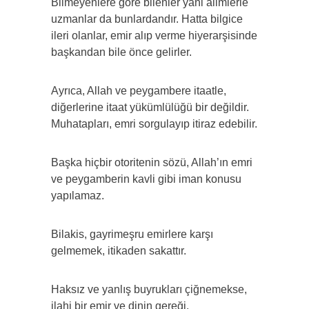
Bilmeyenlere göre bilenler yani âlimlerle
uzmanlar da bunlardandır. Hatta bilgice
ileri olanlar, emir alıp verme hiyerarşisinde
başkandan bile önce gelirler.
Ayrıca, Allah ve peygambere itaatle,
diğerlerine itaat yükümlülüğü bir değildir.
Muhatapları, emri sorgulayıp itiraz edebilir.
Başka hiçbir otoritenin sözü, Allah’ın emri
ve peygamberin kavli gibi iman konusu
yapılamaz.
Bilakis, gayrimeşru emirlere karşı
gelmemek, itikaden sakattır.
Haksız ve yanlış buyrukları çiğnemekse,
ilahi bir emir ve dinin gereği.