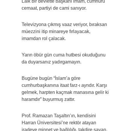
Laik bir devlette başkanı imam, cumhuru
cemaat, partiyi de cami sanıyor.
Televizyona çıkmış vaaz veriyor, bıraksan
müezzini itip minareye fırlayacak,
imamdan rol çalacak.
Yarın öbür gün cuma hutbesi okuduğunu
da duyarsanız yadırgamayın.
Bugüne bugün “İslam’a göre
cumhurbaşkanına itaat farz-ı ayndır. Karşı
gelmek, harpten kaçmak manasına gelir ki
haramdır” buyurmuş zattır.
Prof. Ramazan Taşaltın’ın, kendisini
Harran Üniversitesi’ne rektör atayan
iradeye minnet ve bağlılığı, takdire şayan.