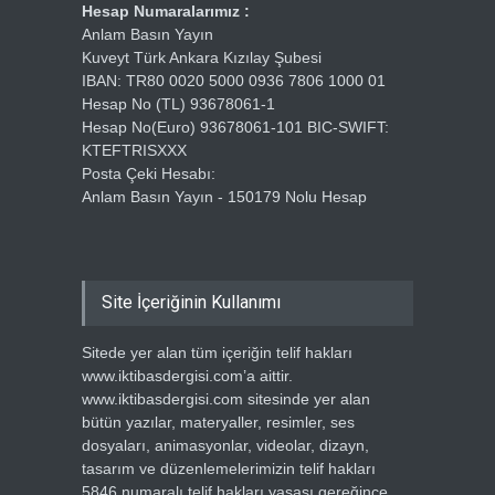
Hesap Numaralarımız :
Anlam Basın Yayın
Kuveyt Türk Ankara Kızılay Şubesi
IBAN: TR80 0020 5000 0936 7806 1000 01
Hesap No (TL) 93678061-1
Hesap No(Euro) 93678061-101 BIC-SWIFT:
KTEFTRISXXX
Posta Çeki Hesabı:
Anlam Basın Yayın - 150179 Nolu Hesap
Site İçeriğinin Kullanımı
Sitede yer alan tüm içeriğin telif hakları
www.iktibasdergisi.com’a aittir.
www.iktibasdergisi.com sitesinde yer alan
bütün yazılar, materyaller, resimler, ses
dosyaları, animasyonlar, videolar, dizayn,
tasarım ve düzenlemelerimizin telif hakları
5846 numaralı telif hakları yasası gereğince