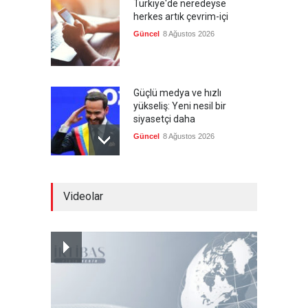
Türkiye'de neredeyse
herkes artık çevrim-içi
Güncel
8 Ağustos 2026
Güçlü medya ve hızlı
yükseliş: Yeni nesil bir
siyasetçi daha
Güncel
8 Ağustos 2026
Infantino'ya Avrupa'dan
Videolar
istifa baskısı
Güncel
8 Ağustos 2026
Kolombiya, solcu Petro'nun
yerine aşırı sağcı Espriella'yı
getirdi