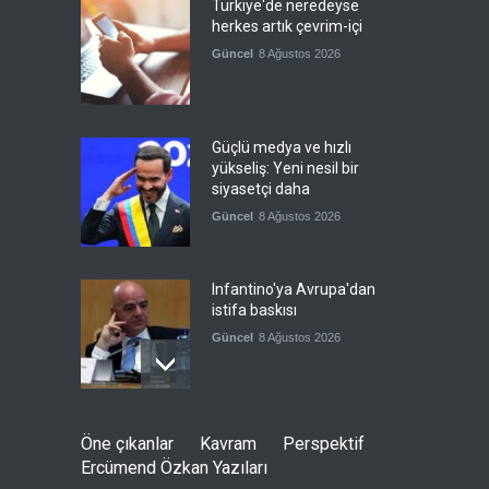
Türkiye'de neredeyse
herkes artık çevrim-içi
Güncel
8 Ağustos 2026
Güçlü medya ve hızlı
yükseliş: Yeni nesil bir
siyasetçi daha
Güncel
8 Ağustos 2026
Infantino'ya Avrupa'dan
istifa baskısı
Güncel
8 Ağustos 2026
Kolombiya, solcu Petro'nun
Öne çıkanlar
Kavram
Perspektif
yerine aşırı sağcı Espriella'yı
Ercümend Özkan Yazıları
getirdi