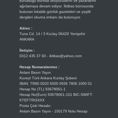
kurulduğu büroda okuyucularını ve yazarlarını
ağırlamaya devam ediyor. İktibas bürosunda
bulunan lokalde günlük gazeteleri ve çeşitli
dergileri okuma imkanı da bulunuyor.
Adres :
Tuna Cd. 14 / 3 Kızılay 06420 Yenişehir
ANKARA
İletişim :
0312 435 37 60 - iktibas@yahoo.com
Hesap Numaralarımız :
Anlam Basın Yayın
Kuveyt Türk Ankara Kızılay Şubesi
IBAN: TR80 0020 5000 0936 7806 1000 01
Hesap No (TL) 93678061-1
Hesap No(Euro) 93678061-101 BIC-SWIFT:
KTEFTRISXXX
Posta Çeki Hesabı:
Anlam Basın Yayın - 150179 Nolu Hesap