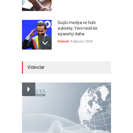
Güçlü medya ve hızlı
yükseliş: Yeni nesil bir
siyasetçi daha
Güncel
8 Ağustos 2026
Infantino'ya Avrupa'dan
Videolar
istifa baskısı
Güncel
8 Ağustos 2026
Kolombiya, solcu Petro'nun
yerine aşırı sağcı Espriella'yı
getirdi
Güncel
8 Ağustos 2026