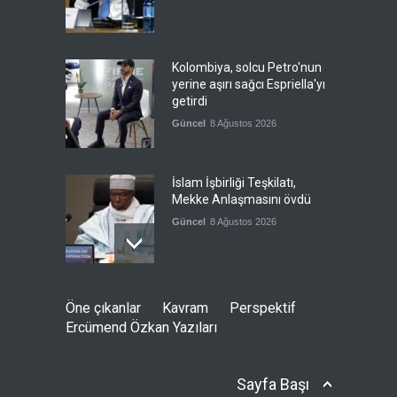
Kolombiya, solcu Petro'nun
yerine aşırı sağcı Espriella'yı
getirdi
Güncel
8 Ağustos 2026
İslam İşbirliği Teşkilatı,
Mekke Anlaşmasını övdü
Güncel
8 Ağustos 2026
Brezilya, ABD'ye karşı
Öne çıkanlar
Kavram
Perspektif
Meksika'yı yanına çekmeye
Ercümend Özkan Yazıları
çalışıyor
Güncel
8 Ağustos 2026
Sayfa Başı