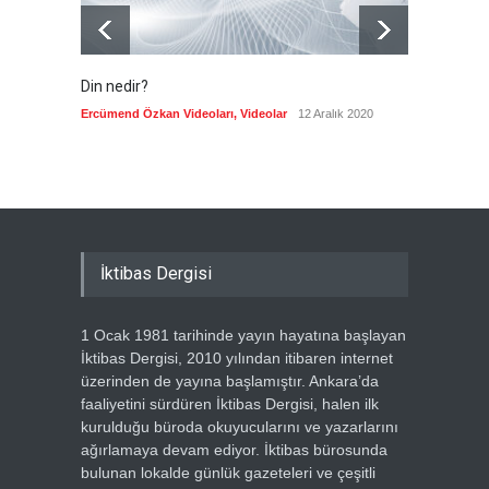
Din nedir?
Vefatı
biyogra
Ercümend Özkan Videoları
,
Videolar
12 Aralık 2020
Ercümen
İktibas Dergisi
1 Ocak 1981 tarihinde yayın hayatına başlayan
İktibas Dergisi, 2010 yılından itibaren internet
üzerinden de yayına başlamıştır. Ankara’da
faaliyetini sürdüren İktibas Dergisi, halen ilk
kurulduğu büroda okuyucularını ve yazarlarını
ağırlamaya devam ediyor. İktibas bürosunda
bulunan lokalde günlük gazeteleri ve çeşitli