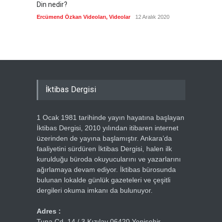
Din nedir?
Vefatı
biyogra
Ercümend Özkan Videoları
,
Videolar
12 Aralık 2020
Ercümen
İktibas Dergisi
1 Ocak 1981 tarihinde yayın hayatına başlayan
İktibas Dergisi, 2010 yılından itibaren internet
üzerinden de yayına başlamıştır. Ankara’da
faaliyetini sürdüren İktibas Dergisi, halen ilk
kurulduğu büroda okuyucularını ve yazarlarını
ağırlamaya devam ediyor. İktibas bürosunda
bulunan lokalde günlük gazeteleri ve çeşitli
dergileri okuma imkanı da bulunuyor.
Adres :
Tuna Cd. 14 / 3 Kızılay 06420 Yenişehir