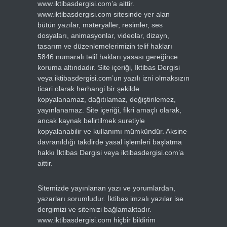
www.iktibasdergisi.com’a aittir.
www.iktibasdergisi.com sitesinde yer alan
bütün yazılar, materyaller, resimler, ses
dosyaları, animasyonlar, videolar, dizayn,
tasarım ve düzenlemelerimizin telif hakları
5846 numaralı telif hakları yasası gereğince
koruma altındadır. Site içeriği, İktibas Dergisi
veya iktibasdergisi.com’un yazılı izni olmaksızın
ticari olarak herhangi bir şekilde
kopyalanamaz, dağıtılamaz, değiştirilemez,
yayınlanamaz. Site içeriği, fikri amaçlı olarak,
ancak kaynak belirtilmek suretiyle
kopyalanabilir ve kullanımı mümkündür. Aksine
davranıldığı takdirde yasal işlemleri başlatma
hakkı İktibas Dergisi veya iktibasdergisi.com’a
aittir.
Sitemizde yayınlanan yazı ve yorumlardan,
yazarları sorumludur. İktibas imzalı yazılar ise
dergimizi ve sitemizi bağlamaktadır.
www.iktibasdergisi.com hiçbir bildirim