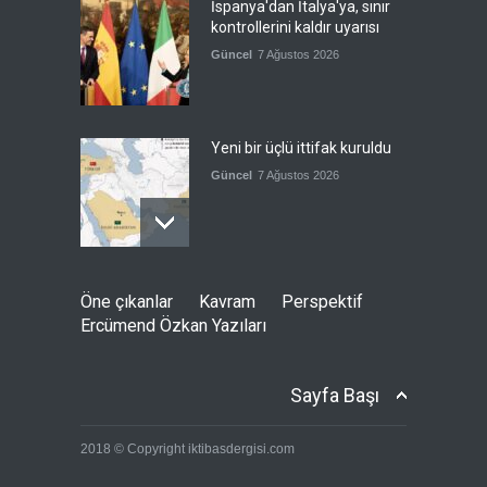
İspanya'dan İtalya'ya, sınır
kontrollerini kaldır uyarısı
Güncel
7 Ağustos 2026
Yeni bir üçlü ittifak kuruldu
Güncel
7 Ağustos 2026
Fransa'nın sosyal medyaya
Öne çıkanlar
Kavram
Perspektif
yasak talebine ABD'den sert
Ercümend Özkan Yazıları
cevap
Güncel
7 Ağustos 2026
Sayfa Başı
ABD’nin tasfiye planı
2018 © Copyright iktibasdergisi.com
devrede
Güncel
7 Ağustos 2026