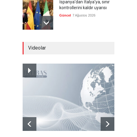
İspanya'dan İtalya'ya, sınır
kontrollerini kaldır uyarısı
Güncel
7 Ağustos 2026
Yeni bir üçlü ittifak kuruldu
Videolar
Güncel
7 Ağustos 2026
Fransa'nın sosyal medyaya
yasak talebine ABD'den sert
cevap
Güncel
7 Ağustos 2026