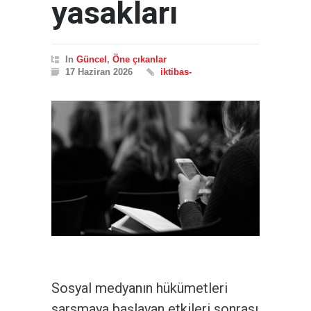
yasakları
In
Güncel
,
Öne çıkanlar
17 Haziran 2026
iktibas-
Sosyal medyanın hükümetleri
sarsmaya başlayan etkileri sonrası