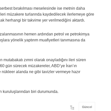
ın serbest bırakılması meselesinde ise metnin daha
 ileri müzakere turlarında kaydedilecek ilerlemeye göre
k herhangi bir takvime yer verilmediğini aktardı.
 imzalanmasının hemen ardından petrol ve petrokimya
ışlara yönelik yaptırım muafiyetleri tanımasına da
 mutabakatı zımni olarak onayladığını ileri süren
 60 gün sürecek müzakereler, ABD’ye İran’ın
e nükleer alanda ne gibi tavizler vermeye hazır
n kuruluşlarından biri durumunda.
Güncel