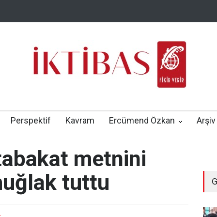
Perspektif
Kavram
Ercümend Özkan
Arşiv
abakat metnini
muğlak tuttu
G
-