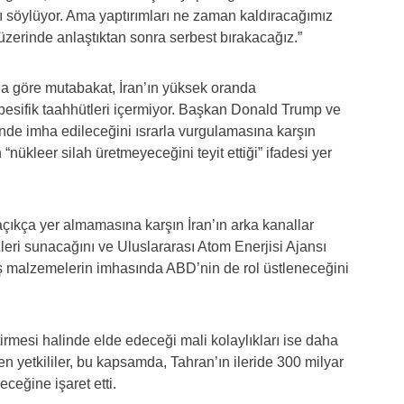
ı söylüyor. Ama yaptırımları ne zaman kaldıracağımız
üzerinde anlaştıktan sonra serbest bırakacağız.”
a göre mutabakat, İran’ın yüksek oranda
spesifik taahhütleri içermiyor. Başkan Donald Trump ve
inde imha edileceğini ısrarla vurgulamasına karşın
nükleer silah üretmeyeceğini teyit ettiği” ifadesi yer
açıkça yer almamasına karşın İran’ın arka kanallar
zleri sunacağını ve Uluslararası Atom Enerjisi Ajansı
ş malzemelerin imhasında ABD’nin de rol üstleneceğini
tirmesi halinde elde edeceği mali kolaylıkları ise daha
n yetkililer, bu kapsamda, Tahran’ın ileride 300 milyar
ceğine işaret etti.