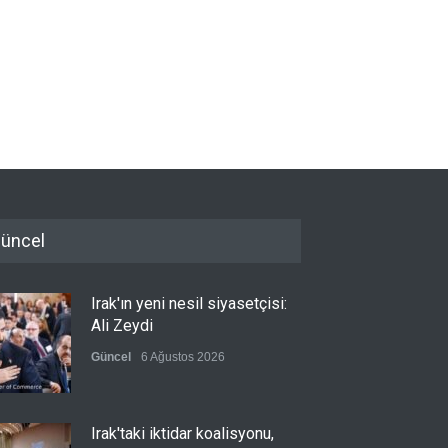
üncel
Irak'ın yeni nesil siyasetçisi:
Ali Zeydi
Güncel
6 Ağustos 2026
Irak'taki iktidar koalisyonu,