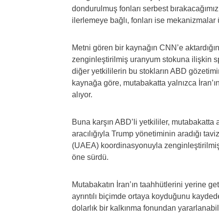
dondurulmuş fonları serbest bırakacağımız
ilerlemeye bağlı, fonları ise mekanizmalar 
Metni gören bir kaynağın CNN’e aktardığın
zenginleştirilmiş uranyum stokuna ilişkin 
diğer yetkililerin bu stokların ABD gözetim
kaynağa göre, mutabakatta yalnızca İran’ın “
alıyor.
Buna karşın ABD’li yetkililer, mutabakatta 
aracılığıyla Trump yönetiminin aradığı tavi
(UAEA) koordinasyonuyla zenginleştirilmi
öne sürdü.
Mutabakatın İran’ın taahhütlerini yerine ge
ayrıntılı biçimde ortaya koyduğunu kaydede
dolarlık bir kalkınma fonundan yararlanabile