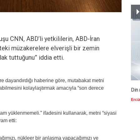
uşu CNN, ABD’li yetkililerin, ABD-İran
teki müzakerelere elverişli bir zemin
ak tuttuğunu” iddia etti.
ere dayandırdığı haberine göre, mutabakat metni
abilmesini kolaylaştırmak amacıyla “son derece
Din 
Ercü
nlam yüklenmemeli.” ifadesini kullanarak, metni “siyasi
vam etti:
cağımızı, nükleer bir anlaşma yapacağımızı ve