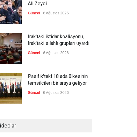
Ali Zeydi
Güncel
6 Ağustos 2026
Irak'taki iktidar koalisyonu,
Irak'taki silahlı grupları uyardı
Güncel
6 Ağustos 2026
Pasifik'teki 18 ada ülkesinin
temsilcileri bir araya geliyor
Güncel
6 Ağustos 2026
Brezilya, ABD'nin 'saygı
göstermesini' bekliyor!
ideolar
Güncel
6 Ağustos 2026