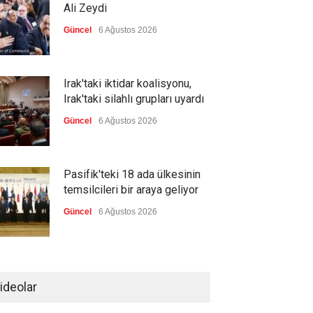
Ali Zeydi
Güncel
6 Ağustos 2026
Irak'taki iktidar koalisyonu,
Irak'taki silahlı grupları uyardı
Güncel
6 Ağustos 2026
Pasifik'teki 18 ada ülkesinin
temsilcileri bir araya geliyor
Güncel
6 Ağustos 2026
Brezilya, ABD'nin 'saygı
göstermesini' bekliyor!
ideolar
Güncel
6 Ağustos 2026