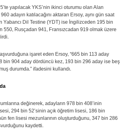
’te yapılacak YKS’nin ikinci oturumu olan Alan
n 960 adayın katılacağını aktaran Ersoy, aynı gün saat
 Yabancı Dil Testine (YDT) ise İngilizceden 195 bin
in 550, Rusçadan 941, Fransızcadan 919 olmak üzere
irdi.
başvurduğuna işaret eden Ersoy, “665 bin 113 aday
98 bin 904 aday dördüncü kez, 193 bin 296 aday ise beş
uş durumda.” ifadesini kullandı.
nda
urumlarına değinerek, adayların 978 bin 408’inin
esi, 294 bin 52’sinin açık öğretim lisesi, 186 bin
nün fen lisesi mezunlarının oluşturduğunu, 347 bin 286
aşvurduğunu kaydetti.