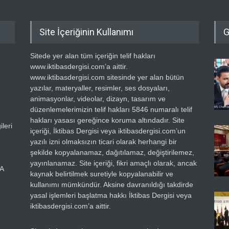
Site İçeriğinin Kullanımı
G
Sitede yer alan tüm içeriğin telif hakları
www.iktibasdergisi.com’a aittir.
www.iktibasdergisi.com sitesinde yer alan bütün
yazılar, materyaller, resimler, ses dosyaları,
animasyonlar, videolar, dizayn, tasarım ve
düzenlemelerimizin telif hakları 5846 numaralı telif
hakları yasası gereğince koruma altındadır. Site
leri
içeriği, İktibas Dergisi veya iktibasdergisi.com’un
yazılı izni olmaksızın ticari olarak herhangi bir
şekilde kopyalanamaz, dağıtılamaz, değiştirilemez,
yayınlanamaz. Site içeriği, fikri amaçlı olarak, ancak
RA
kaynak belirtilmek suretiyle kopyalanabilir ve
kullanımı mümkündür. Aksine davranıldığı takdirde
yasal işlemleri başlatma hakkı İktibas Dergisi veya
iktibasdergisi.com’a aittir.