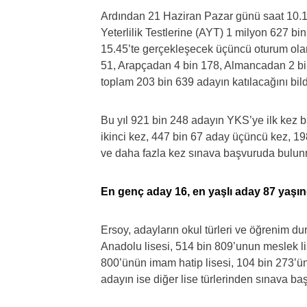
Ardından 21 Haziran Pazar günü saat 10.15
Yeterlilik Testlerine (AYT) 1 milyon 627 bi
15.45’te gerçekleşecek üçüncü oturum olan
51, Arapçadan 4 bin 178, Almancadan 2 b
toplam 203 bin 639 adayın katılacağını bild
Bu yıl 921 bin 248 adayın YKS’ye ilk kez 
ikinci kez, 447 bin 67 aday üçüncü kez, 1
ve daha fazla kez sınava başvuruda bulunm
En genç aday 16, en yaşlı aday 87 yaşı
Ersoy, adayların okul türleri ve öğrenim d
Anadolu lisesi, 514 bin 809’unun meslek lis
800’ünün imam hatip lisesi, 104 bin 273’ü
adayın ise diğer lise türlerinden sınava b