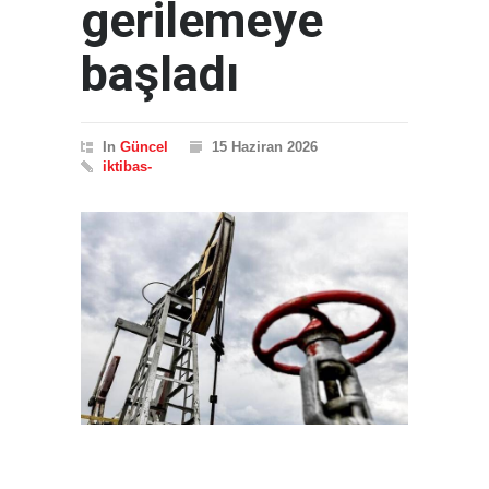
gerilemeye
başladı
In
Güncel
15 Haziran 2026
iktibas-