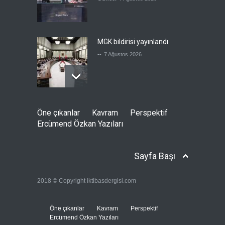
MGK bildirisi yayınlandı
--
7 Ağustos 2026
Ensarullah: Suudi rejimi için
Öne çıkanlar
Kavram
Perspektif
en kısa ve en az maliyetli yol,
Ercümend Özkan Yazıları
müdahaleyi durdurmak
Güncel
7 Ağustos 2026
Sayfa Başı
Ensarullah, Suudi destekli
2018 © Copyright iktibasdergisi.com
eski rejimin askerlerini vurdu
--
7 Ağustos 2026
Öne çıkanlar
Kavram
Perspektif
Ercümend Özkan Yazıları