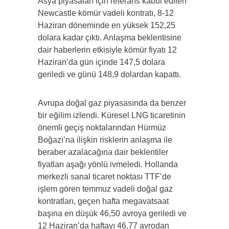
Asya piyasaları için referans kabul edilen
Newcastle kömür vadeli kontratı, 8-12
Haziran döneminde en yüksek 152,25
dolara kadar çıktı. Anlaşma beklentisine
dair haberlerin etkisiyle kömür fiyatı 12
Haziran’da gün içinde 147,5 dolara
geriledi ve günü 148,9 dolardan kapattı.
Avrupa doğal gaz piyasasında da benzer
bir eğilim izlendi. Küresel LNG ticaretinin
önemli geçiş noktalarından Hürmüz
Boğazı’na ilişkin risklerin anlaşma ile
beraber azalacağına dair beklentiler
fiyatları aşağı yönlü ivmeledi. Hollanda
merkezli sanal ticaret noktası TTF’de
işlem gören temmuz vadeli doğal gaz
kontratları, geçen hafta megavatsaat
başına en düşük 46,50 avroya geriledi ve
12 Haziran’da haftayı 46,77 avrodan