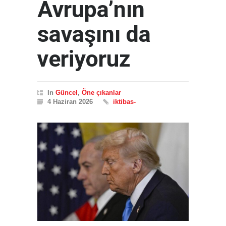
Avrupa’nın
savaşını da
veriyoruz
In
Güncel
,
Öne çıkanlar
4 Haziran 2026
iktibas-