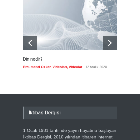
yasak talebine ABD'den sert
cevap
Güncel
7 Ağustos 2026
Din nedir?
Vefatı
biyogra
Ercümend Özkan Videoları
,
Videolar
12 Aralık 2020
Ercümen
İktibas Dergisi
1 Ocak 1981 tarihinde yayın hayatına başlayan
İktibas Dergisi, 2010 yılından itibaren internet