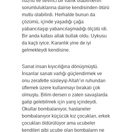
hüznü ve sevinci bir varlık olabilmenin
sorumluluklarına dairse kendisinden ötürü
mutlu olabilirdi. Herhalde bunun da
çözümü, içinde yaşadığı çağa
yabancılaşıp yabancılaşmadığı ölçütü idi.
Bir anda kafası allak bullak oldu. Uykusu
da kaçtı iyice. Karanlık yine de iyi
gelmekteydi kendisine.
Sanat insan kıyıcılığına dönüşmüştü.
İnsanlar sanatı varlığı güçlendirmek ve
onu zerafetle süsleyip Allah’ın ruhundan
üflemek üzere kullanmayı bırakalı çok
olmuştu. Bilim dersen o zaten savaşlarda
galip gelebilmek için yarış içindeydi.
Okullar bombalanıyor, hastaneler
bombalanıyor küçücük kız çocukları, erkek
çocukları öldürülüyor ama ucubeler
kendileri gibi ucube olan bombaların ne