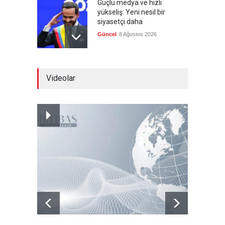
Güçlü medya ve hızlı
yükseliş: Yeni nesil bir
siyasetçi daha
Güncel
8 Ağustos 2026
Infantino'ya Avrupa'dan
Videolar
istifa baskısı
Güncel
8 Ağustos 2026
Kolombiya, solcu Petro'nun
yerine aşırı sağcı Espriella'yı
getirdi
Güncel
8 Ağustos 2026