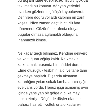
bu akşam idare edebilecek miydi? Çok da
takılmadı bu konuya. Ağrıyan yerlerini
ovarken gözlerinin gülüşü kayboluverdi.
Derinlere doğru yol aldı kalbinin en zarif
köşesi. Nice zaman geçti bir türlü âna
dönemedi. Gözünün etrafında oluşan
buğular olmasa ağlamaklı olduğuna
inanmazdı kimse.
Ne kadar geçti bilinmez. Kendine geliverdi
ve koltuğuna yığılıp kaldı. Kalkmakla
kalkmamak arasında bir müddet durdu.
Eline otuzüçlük tesbihini aldı ve tane tane
çekmeye başladı. Dışarıda akşamın
karanlığını yırtan sokak lambalarının ışığı
eve yansıyordu. Henüz ışığı açmamış evin
içinde yansıyan bir gölge gibi kalmayı
tercih etmişti. Düşünde düşler olan bir
bahara hasretti. Koltuk ona o kadar iyi