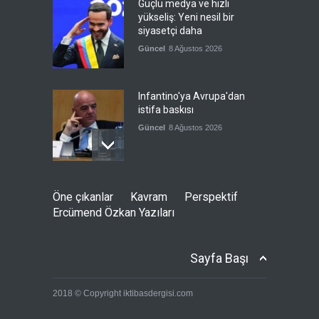
Güçlü medya ve hızlı
yükseliş: Yeni nesil bir
siyasetçi daha
Güncel
8 Ağustos 2026
Infantino'ya Avrupa'dan
istifa baskısı
Güncel
8 Ağustos 2026
Kolombiya, solcu Petro'nun
Öne çıkanlar
Kavram
Perspektif
yerine aşırı sağcı Espriella'yı
Ercümend Özkan Yazıları
getirdi
Güncel
8 Ağustos 2026
Sayfa Başı
İslam İşbirliği Teşkilatı,
2018 © Copyright iktibasdergisi.com
Mekke Anlaşmasını övdü
Güncel
8 Ağustos 2026