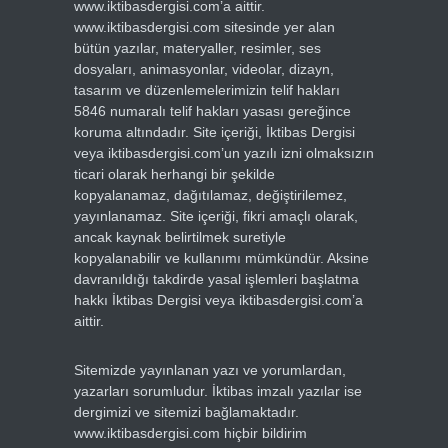
www.iktibasdergisi.com’a aittir.
www.iktibasdergisi.com sitesinde yer alan
bütün yazılar, materyaller, resimler, ses
dosyaları, animasyonlar, videolar, dizayn,
tasarım ve düzenlemelerimizin telif hakları
5846 numaralı telif hakları yasası gereğince
koruma altındadır. Site içeriği, İktibas Dergisi
veya iktibasdergisi.com’un yazılı izni olmaksızın
ticari olarak herhangi bir şekilde
kopyalanamaz, dağıtılamaz, değiştirilemez,
yayınlanamaz. Site içeriği, fikri amaçlı olarak,
ancak kaynak belirtilmek suretiyle
kopyalanabilir ve kullanımı mümkündür. Aksine
davranıldığı takdirde yasal işlemleri başlatma
hakkı İktibas Dergisi veya iktibasdergisi.com’a
aittir.
Sitemizde yayınlanan yazı ve yorumlardan,
yazarları sorumludur. İktibas imzalı yazılar ise
dergimizi ve sitemizi bağlamaktadır.
www.iktibasdergisi.com hiçbir bildirim