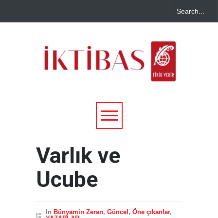
Varlık ve
Ucube
In
Bünyamin Zeran
,
Güncel
,
Öne çıkanlar
,