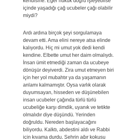
kendisine. Eğer hukuk doğru işleyebilse
içinde yaşadığı çağ ucubeler çağı olabilir
miydi?
Ardı ardına birçok şeyi sorgulamaya
devam etti. Ama elini nereye atsa elinde
kalıyordu. Hiç mi umut yok dedi kendi
kendine. Elbette umut her daim olmalıydı.
İnsan ümit etmediği zaman da ucubeye
dönüşür deyiverdi. Zira umut etmeyen biri
için her yol mubahtır ya da yaşamanın
anlamı kalmamıştır. Oysa varlık olarak
duyumsayan, hisseden ve düşünebilen
insan ucubeler çağında türlü türlü
ucubeliğe karşı dimdik, uyanık ve tetikte
olmalıdır diye düşündü. Yerinden
doğruldu. Nereden başlayacağını
biliyordu. Kalktı, abdestini aldı ve Rabbi
için kıyama durdu. Şehrin ağır kokusu