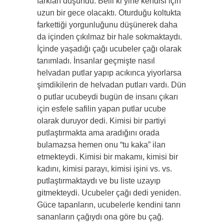
farkları düşündü. Belli ki yine kendisi için
uzun bir gece olacaktı. Oturduğu koltukta
farkettiği yorgunluğunu düşünerek daha
da içinden çıkılmaz bir hale sokmaktaydı.
İçinde yaşadığı çağı ucubeler çağı olarak
tanımladı. İnsanlar geçmişte nasıl
helvadan putlar yapıp acıkınca yiyorlarsa
şimdikilerin de helvadan putları vardı. Dün
o putlar ucubeydi bugün de insanı çıkarı
için esfele safilin yapan putlar ucube
olarak duruyor dedi. Kimisi bir partiyi
putlaştırmakta ama aradığını orada
bulamazsa hemen onu “tu kaka” ilan
etmekteydi. Kimisi bir makamı, kimisi bir
kadını, kimisi parayı, kimisi işini vs. vs.
putlaştırmaktaydı ve bu liste uzayıp
gitmekteydi. Ucubeler çağı dedi yeniden.
Güce tapanların, ucubelerle kendini tanrı
sananların çağıydı ona göre bu çağ.