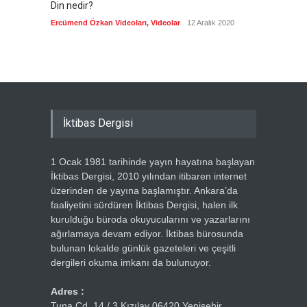
Din nedir?
Vefatı
biyogra
Ercümend Özkan Videoları
,
Videolar
12 Aralık 2020
Ercümen
İktibas Dergisi
1 Ocak 1981 tarihinde yayın hayatına başlayan
İktibas Dergisi, 2010 yılından itibaren internet
üzerinden de yayına başlamıştır. Ankara’da
faaliyetini sürdüren İktibas Dergisi, halen ilk
kurulduğu büroda okuyucularını ve yazarlarını
ağırlamaya devam ediyor. İktibas bürosunda
bulunan lokalde günlük gazeteleri ve çeşitli
dergileri okuma imkanı da bulunuyor.
Adres :
Tuna Cd. 14 / 3 Kızılay 06420 Yenişehir