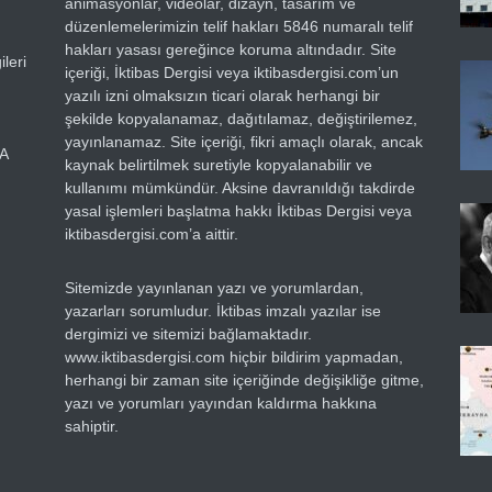
animasyonlar, videolar, dizayn, tasarım ve
düzenlemelerimizin telif hakları 5846 numaralı telif
hakları yasası gereğince koruma altındadır. Site
leri
içeriği, İktibas Dergisi veya iktibasdergisi.com’un
yazılı izni olmaksızın ticari olarak herhangi bir
şekilde kopyalanamaz, dağıtılamaz, değiştirilemez,
yayınlanamaz. Site içeriği, fikri amaçlı olarak, ancak
RA
kaynak belirtilmek suretiyle kopyalanabilir ve
kullanımı mümkündür. Aksine davranıldığı takdirde
yasal işlemleri başlatma hakkı İktibas Dergisi veya
iktibasdergisi.com’a aittir.
Sitemizde yayınlanan yazı ve yorumlardan,
yazarları sorumludur. İktibas imzalı yazılar ise
dergimizi ve sitemizi bağlamaktadır.
www.iktibasdergisi.com hiçbir bildirim yapmadan,
herhangi bir zaman site içeriğinde değişikliğe gitme,
yazı ve yorumları yayından kaldırma hakkına
sahiptir.