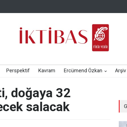
Perspektif
Kavram
Ercümend Özkan
Arşiv
ti, doğaya 32
necek salacak
G