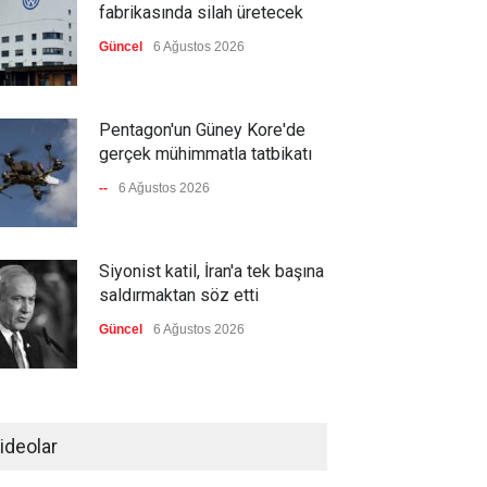
fabrikasında silah üretecek
Güncel
6 Ağustos 2026
Pentagon'un Güney Kore'de
gerçek mühimmatla tatbikatı
--
6 Ağustos 2026
Siyonist katil, İran'a tek başına
saldırmaktan söz etti
Güncel
6 Ağustos 2026
Ukrayna, Rusya’nın lojistik
depolarını vuruyor
ideolar
Güncel
6 Ağustos 2026