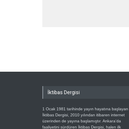
İktibas Dergisi
1 Ocak 1981 tarihinde yayın hayatına başlayan
İktibas Dergisi, 2010 yılından itibaren internet
üzerinden de yayına başlamıştır. Ankara’da
faaliyetini sürdüren İktibas Dergisi, halen ilk