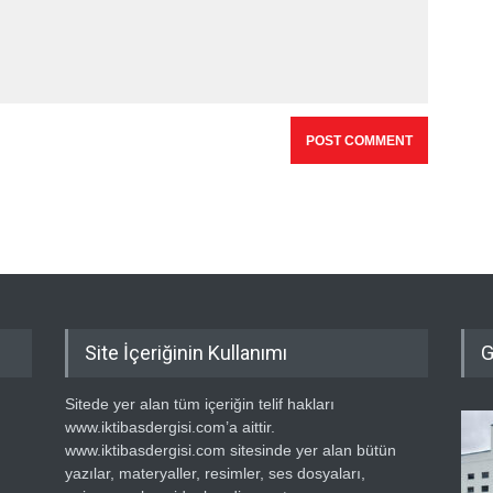
Site İçeriğinin Kullanımı
G
Sitede yer alan tüm içeriğin telif hakları
www.iktibasdergisi.com’a aittir.
www.iktibasdergisi.com sitesinde yer alan bütün
yazılar, materyaller, resimler, ses dosyaları,