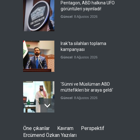
Pentagon, ABD halkına UFO
görüntüleri yayınladı!
Güncel
8 Ağustos 2026
Irak'ta silahları toplama
kampanyası
Güncel
8 Ağustos 2026
'Sünni ve Müslüman ABD
müttefikleri bir araya geldi'
Güncel
8 Ağustos 2026
Gazze'de hayata tutunmak
Öne çıkanlar
Kavram
Perspektif
Güncel
8 Ağustos 2026
Ercümend Özkan Yazıları