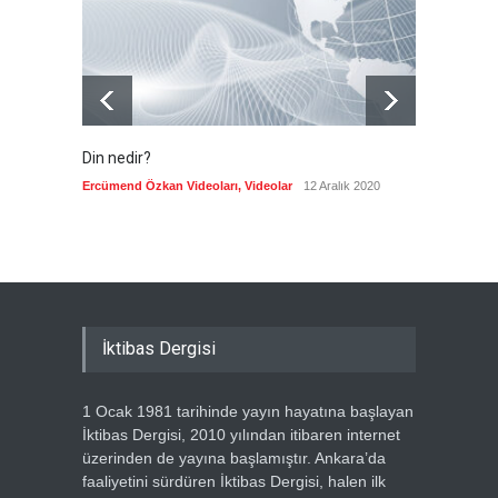
Din nedir?
Vefatı
biyogra
Ercümend Özkan Videoları
,
Videolar
12 Aralık 2020
Ercümen
İktibas Dergisi
1 Ocak 1981 tarihinde yayın hayatına başlayan
İktibas Dergisi, 2010 yılından itibaren internet
üzerinden de yayına başlamıştır. Ankara’da
faaliyetini sürdüren İktibas Dergisi, halen ilk