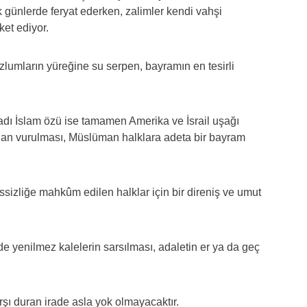
 günlerde feryat ederken, zalimler kendi vahşi
ket ediyor.
lumların yüreğine su serpen, bayramın en tesirli
adı İslam özü ise tamamen Amerika ve İsrail uşağı
dan vurulması, Müslüman halklara adeta bir bayram
ssizliğe mahkûm edilen halklar için bir direniş ve umut
 yenilmez kalelerin sarsılması, adaletin er ya da geç
şı duran irade asla yok olmayacaktır.