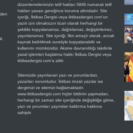
düzenlemelerimizin telif hakları 5846 numaralı telif
hakları yasası gereğince koruma altındadır. Site
leri
içeriği, İktibas Dergisi veya iktibasdergisi.com’un
yazılı izni olmaksızın ticari olarak herhangi bir
şekilde kopyalanamaz, dağıtılamaz, değiştirilemez,
yayınlanamaz. Site içeriği, fikri amaçlı olarak, ancak
RA
kaynak belirtilmek suretiyle kopyalanabilir ve
kullanımı mümkündür. Aksine davranıldığı takdirde
yasal işlemleri başlatma hakkı İktibas Dergisi veya
iktibasdergisi.com’a aittir.
Sitemizde yayınlanan yazı ve yorumlardan,
yazarları sorumludur. İktibas imzalı yazılar ise
dergimizi ve sitemizi bağlamaktadır.
www.iktibasdergisi.com hiçbir bildirim yapmadan,
herhangi bir zaman site içeriğinde değişikliğe gitme,
yazı ve yorumları yayından kaldırma hakkına
sahiptir.