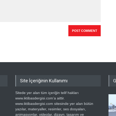
Site İçeriğinin Kullanımı
G
Sitede yer alan tüm içeriğin telif hakları
www.iktibasdergisi.com’a aittir.
www.iktibasdergisi.com sitesinde yer alan bütün
yazılar, materyaller, resimler, ses dosyaları,
animasyonlar, videolar, dizayn, tasarım ve