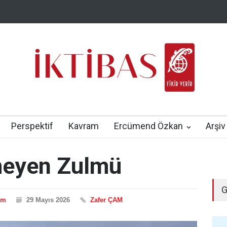
Perspektif
Kavram
Ercümend Özkan
Arşiv
tmeyen Zulmü
G
am
29 Mayıs 2026
Zafer ÇAM