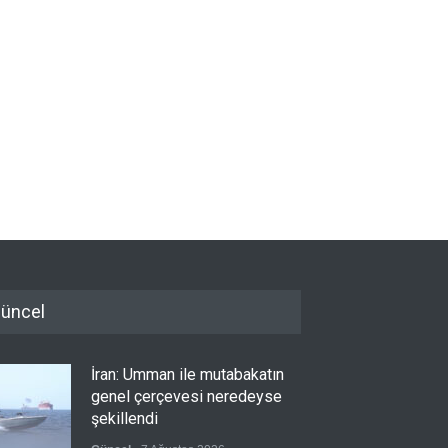
üncel
İran: Umman ile mutabakatın
genel çerçevesi neredeyse
şekillendi