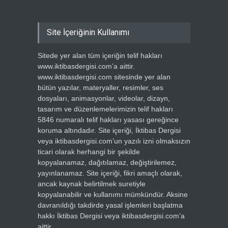
Site İçeriğinin Kullanımı
Sitede yer alan tüm içeriğin telif hakları
www.iktibasdergisi.com’a aittir.
www.iktibasdergisi.com sitesinde yer alan
bütün yazılar, materyaller, resimler, ses
dosyaları, animasyonlar, videolar, dizayn,
tasarım ve düzenlemelerimizin telif hakları
5846 numaralı telif hakları yasası gereğince
koruma altındadır. Site içeriği, İktibas Dergisi
veya iktibasdergisi.com’un yazılı izni olmaksızın
ticari olarak herhangi bir şekilde
kopyalanamaz, dağıtılamaz, değiştirilemez,
yayınlanamaz. Site içeriği, fikri amaçlı olarak,
ancak kaynak belirtilmek suretiyle
kopyalanabilir ve kullanımı mümkündür. Aksine
davranıldığı takdirde yasal işlemleri başlatma
hakkı İktibas Dergisi veya iktibasdergisi.com’a
aittir.