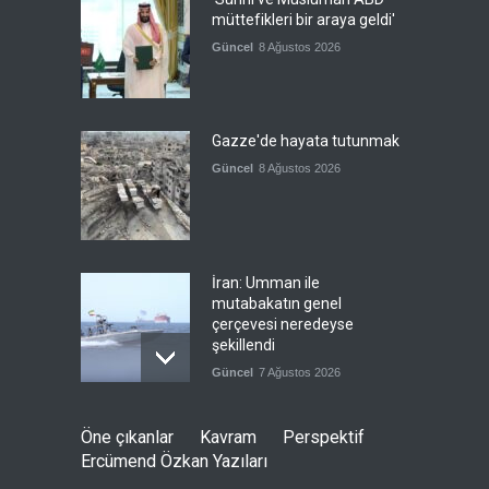
müttefikleri bir araya geldi'
Güncel
8 Ağustos 2026
Gazze'de hayata tutunmak
Güncel
8 Ağustos 2026
İran: Umman ile
mutabakatın genel
çerçevesi neredeyse
şekillendi
Güncel
7 Ağustos 2026
Türkiye'nin ABD ile ilişkileri
Öne çıkanlar
Kavram
Perspektif
ve NATO üyeliği
Ercümend Özkan Yazıları
Güncel
7 Ağustos 2026