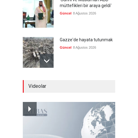
müttefikleri bir araya geldi'
Güncel
8 Ağustos 2026
Gazze'de hayata tutunmak
Güncel
8 Ağustos 2026
İran: Umman ile
Videolar
mutabakatın genel
çerçevesi neredeyse
şekillendi
Güncel
7 Ağustos 2026
Türkiye'nin ABD ile ilişkileri
ve NATO üyeliği
Güncel
7 Ağustos 2026