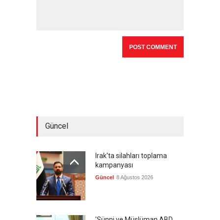
Güncel
Irak'ta silahları toplama
kampanyası
Güncel
8 Ağustos 2026
'Sünni ve Müslüman ABD