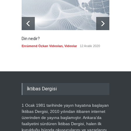
Din nedir?
Vefatı
biyogra
Ercümend Özkan Videoları
,
Videolar
12 Aralık 2020
Ercümen
İktibas Dergisi
1 Ocak 1981 tarihinde yayın hayatına başlayan
İktibas Dergisi, 2010 yılından itibaren internet
üzerinden de yayına başlamıştır. Ankara’da
faaliyetini sürdüren İktibas Dergisi, halen ilk
kurulduğu büroda okuyucularını ve yazarlarını