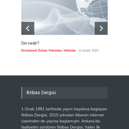
Güncel
8 Ağustos 2026
Din nedir?
Vefatı
biyogra
Ercümend Özkan Videoları
,
Videolar
12 Aralık 2020
Ercümen
İktibas Dergisi
1 Ocak 1981 tarihinde yayın hayatına başlayan
İktibas Dergisi, 2010 yılından itibaren internet
üzerinden de yayına başlamıştır. Ankara’da
faaliyetini sürdüren İktibas Dergisi, halen ilk