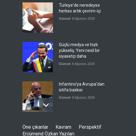
Türkiye'de neredeyse
herkes artık çevrim-içi
Güncel
8 Ağustos 2026
Güçlü medya ve hızlı
yükseliş: Yeni nesil bir
siyasetçi daha
Güncel
8 Ağustos 2026
Infantino'ya Avrupa'dan
istifa baskısı
Güncel
8 Ağustos 2026
Kolombiya, solcu Petro'nun
Öne çıkanlar
Kavram
Perspektif
yerine aşırı sağcı Espriella'yı
Ercümend Özkan Yazıları
getirdi