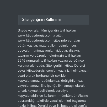
Site İçeriğinin Kullanımı
Sitede yer alan tüm içeriğin telif hakları
www.iktibasdergisi.com’a aittir.
www.iktibasdergisi.com sitesinde yer alan
bütün yazılar, materyaller, resimler, ses
dosyaları, animasyonlar, videolar, dizayn,
tasarım ve düzenlemelerimizin telif hakları
5846 numaralı telif hakları yasası gereğince
koruma altındadır. Site içeriği, İktibas Dergisi
veya iktibasdergisi.com’un yazılı izni olmaksızın
ticari olarak herhangi bir şekilde
kopyalanamaz, dağıtılamaz, değiştirilemez,
yayınlanamaz. Site içeriği, fikri amaçlı olarak,
ancak kaynak belirtilmek suretiyle
kopyalanabilir ve kullanımı mümkündür. Aksine
davranıldığı takdirde yasal işlemleri başlatma
hakkı İktibas Dergisi veya iktibasdergisi.com’a