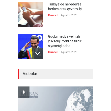
Türkiye'de neredeyse
herkes artık çevrim-içi
Güncel
8 Ağustos 2026
Güçlü medya ve hızlı
yükseliş: Yeni nesil bir
siyasetçi daha
Güncel
8 Ağustos 2026
Infantino'ya Avrupa'dan
Videolar
istifa baskısı
Güncel
8 Ağustos 2026
Kolombiya, solcu Petro'nun
yerine aşırı sağcı Espriella'yı
getirdi