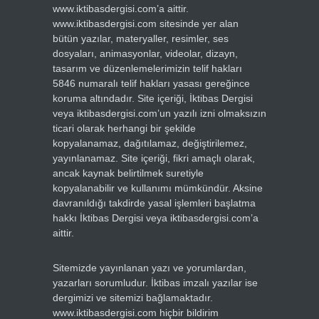
www.iktibasdergisi.com’a aittir.
www.iktibasdergisi.com sitesinde yer alan
bütün yazılar, materyaller, resimler, ses
dosyaları, animasyonlar, videolar, dizayn,
tasarım ve düzenlemelerimizin telif hakları
5846 numaralı telif hakları yasası gereğince
koruma altındadır. Site içeriği, İktibas Dergisi
veya iktibasdergisi.com’un yazılı izni olmaksızın
ticari olarak herhangi bir şekilde
kopyalanamaz, dağıtılamaz, değiştirilemez,
yayınlanamaz. Site içeriği, fikri amaçlı olarak,
ancak kaynak belirtilmek suretiyle
kopyalanabilir ve kullanımı mümkündür. Aksine
davranıldığı takdirde yasal işlemleri başlatma
hakkı İktibas Dergisi veya iktibasdergisi.com’a
aittir.
Sitemizde yayınlanan yazı ve yorumlardan,
yazarları sorumludur. İktibas imzalı yazılar ise
dergimizi ve sitemizi bağlamaktadır.
www.iktibasdergisi.com hiçbir bildirim