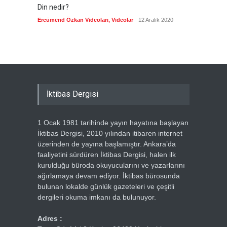
Din nedir?
Vefatı
biyogra
Ercümend Özkan Videoları
,
Videolar
12 Aralık 2020
Ercümen
İktibas Dergisi
1 Ocak 1981 tarihinde yayın hayatına başlayan
İktibas Dergisi, 2010 yılından itibaren internet
üzerinden de yayına başlamıştır. Ankara’da
faaliyetini sürdüren İktibas Dergisi, halen ilk
kurulduğu büroda okuyucularını ve yazarlarını
ağırlamaya devam ediyor. İktibas bürosunda
bulunan lokalde günlük gazeteleri ve çeşitli
dergileri okuma imkanı da bulunuyor.
Adres :