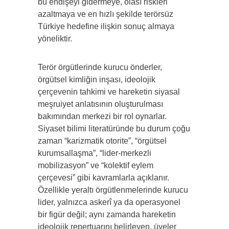
bu endişeyi gidermeye, olası riskleri
azaltmaya ve en hızlı şekilde terörsüz
Türkiye hedefine ilişkin sonuç almaya
yöneliktir.
Terör örgütlerinde kurucu önderler,
örgütsel kimliğin inşası, ideolojik
çerçevenin tahkimi ve hareketin siyasal
meşruiyet anlatısının oluşturulması
bakımından merkezi bir rol oynarlar.
Siyaset bilimi literatüründe bu durum çoğu
zaman “karizmatik otorite”, “örgütsel
kurumsallaşma”, “lider-merkezli
mobilizasyon” ve “kolektif eylem
çerçevesi” gibi kavramlarla açıklanır.
Özellikle yeraltı örgütlenmelerinde kurucu
lider, yalnızca askerî ya da operasyonel
bir figür değil; aynı zamanda hareketin
ideolojik repertuarını belirleyen, üyeler