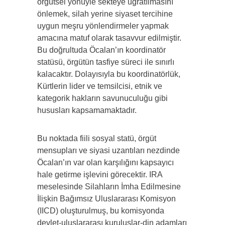
örgütsel yönüyle sekteye uğratılmasını
önlemek, silah yerine siyaset tercihine
uygun meşru yönlendirmeler yapmak
amacına matuf olarak tasavvur edilmiştir.
Bu doğrultuda Öcalan’ın koordinatör
statüsü, örgütün tasfiye süreci ile sınırlı
kalacaktır. Dolayısıyla bu koordinatörlük,
Kürtlerin lider ve temsilcisi, etnik ve
kategorik hakların savunuculuğu gibi
hususları kapsamamaktadır.
Bu noktada fiili sosyal statü, örgüt
mensupları ve siyasi uzantıları nezdinde
Öcalan’ın var olan karşılığını kapsayıcı
hale getirme işlevini görecektir. IRA
meselesinde Silahların İmha Edilmesine
İlişkin Bağımsız Uluslararası Komisyon
(IICD) oluşturulmuş, bu komisyonda
devlet-uluslararası kuruluşlar-din adamları