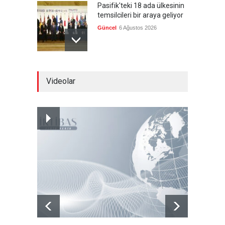
Pasifik'teki 18 ada ülkesinin
temsilcileri bir araya geliyor
Güncel
6 Ağustos 2026
Brezilya, ABD'nin 'saygı
Videolar
göstermesini' bekliyor!
Güncel
6 Ağustos 2026
Japonya, nükleer silah
karşıtlığını teyid etmedi
Güncel
6 Ağustos 2026