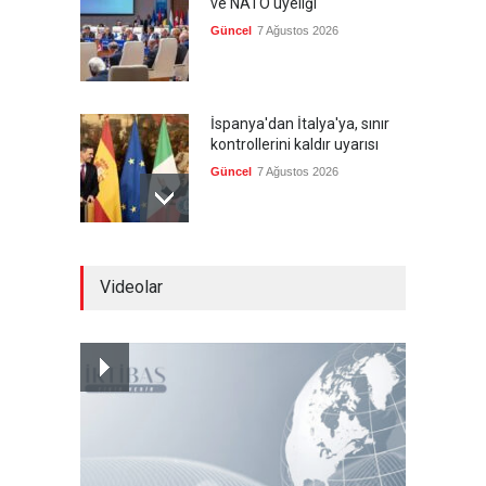
ve NATO üyeliği
Güncel
7 Ağustos 2026
İspanya'dan İtalya'ya, sınır
kontrollerini kaldır uyarısı
Güncel
7 Ağustos 2026
Yeni bir üçlü ittifak kuruldu
Videolar
Güncel
7 Ağustos 2026
Fransa'nın sosyal medyaya
yasak talebine ABD'den sert
cevap
Güncel
7 Ağustos 2026