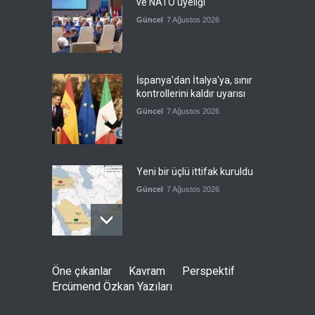
ve NATO üyeliği
Güncel
7 Ağustos 2026
İspanya'dan İtalya'ya, sınır
kontrollerini kaldır uyarısı
Güncel
7 Ağustos 2026
Yeni bir üçlü ittifak kuruldu
Güncel
7 Ağustos 2026
Fransa'nın sosyal medyaya
Öne çıkanlar
Kavram
Perspektif
yasak talebine ABD'den sert
Ercümend Özkan Yazıları
cevap
Güncel
7 Ağustos 2026