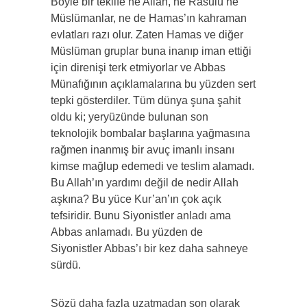
Böyle bir teklife ne Allah, ne Rasulü ne
Müslümanlar, ne de Hamas’ın kahraman
evlatları razı olur. Zaten Hamas ve diğer
Müslüman gruplar buna inanıp iman ettiği
için direnişi terk etmiyorlar ve Abbas
Münafığının açıklamalarına bu yüzden sert
tepki gösterdiler. Tüm dünya şuna şahit
oldu ki; yeryüzünde bulunan son
teknolojik bombalar başlarına yağmasına
rağmen inanmış bir avuç imanlı insanı
kimse mağlup edemedi ve teslim alamadı.
Bu Allah’ın yardımı değil de nedir Allah
aşkına? Bu yüce Kur’an’ın çok açık
tefsiridir. Bunu Siyonistler anladı ama
Abbas anlamadı. Bu yüzden de
Siyonistler Abbas’ı bir kez daha sahneye
sürdü.
Sözü daha fazla uzatmadan son olarak