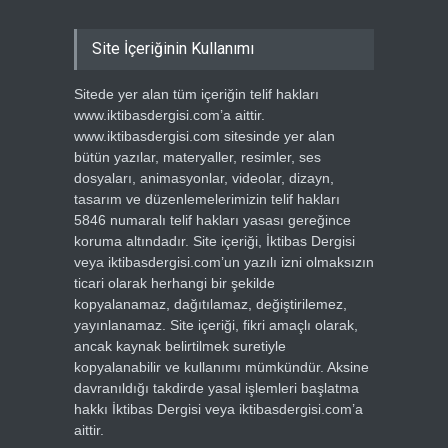
Site İçeriğinin Kullanımı
Sitede yer alan tüm içeriğin telif hakları
www.iktibasdergisi.com’a aittir.
www.iktibasdergisi.com sitesinde yer alan
bütün yazılar, materyaller, resimler, ses
dosyaları, animasyonlar, videolar, dizayn,
tasarım ve düzenlemelerimizin telif hakları
5846 numaralı telif hakları yasası gereğince
koruma altındadır. Site içeriği, İktibas Dergisi
veya iktibasdergisi.com’un yazılı izni olmaksızın
ticari olarak herhangi bir şekilde
kopyalanamaz, dağıtılamaz, değiştirilemez,
yayınlanamaz. Site içeriği, fikri amaçlı olarak,
ancak kaynak belirtilmek suretiyle
kopyalanabilir ve kullanımı mümkündür. Aksine
davranıldığı takdirde yasal işlemleri başlatma
hakkı İktibas Dergisi veya iktibasdergisi.com’a
aittir.