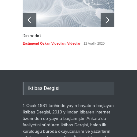
Din nedir?
Vefatı
biyogra
Ercümend Özkan Videoları
,
Videolar
12 Aralık 2020
Ercümen
İktibas Dergisi
1 Ocak 1981 tarihinde yayın hayatına başlayan
İktibas Dergisi, 2010 yılından itibaren internet
üzerinden de yayına başlamıştır. Ankara’da
faaliyetini sürdüren İktibas Dergisi, halen ilk
kurulduğu büroda okuyucularını ve yazarlarını