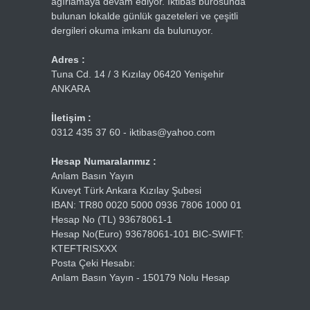
ağırlamaya devam ediyor. İktibas bürosunda
bulunan lokalde günlük gazeteleri ve çeşitli
dergileri okuma imkanı da bulunuyor.
Adres :
Tuna Cd. 14 / 3 Kızılay 06420 Yenişehir
ANKARA
İletişim :
0312 435 37 60 - iktibas@yahoo.com
Hesap Numaralarımız :
Anlam Basın Yayın
Kuveyt Türk Ankara Kızılay Şubesi
IBAN: TR80 0020 5000 0936 7806 1000 01
Hesap No (TL) 93678061-1
Hesap No(Euro) 93678061-101 BIC-SWIFT:
KTEFTRISXXX
Posta Çeki Hesabı:
Anlam Basın Yayın - 150179 Nolu Hesap