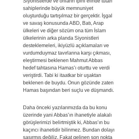
Siyonistlerde ve onların ipini elinde tutan
sahiplerinde büyük memnuniyet
oluşturduğu tartışılmaz bir gerçektir. İşgal
ve savaş konusunda ABD, Batı, Arap
ülkeleri ve diğer sözüm ona tüm İslam
ülkelerinin arka planda Siyonistleri
desteklemeleri, ikiyüzlü açıklamaları ve
vurdumduymaz tavırlarına karşı çıkması,
eleştirmesi beklenen Mahmut Abbas
hedef tahtasına Hamas’ı oturttu ve verdi
veriştirdi. Tabi ki itaatkar bir uşaktan
beklenen de buydu. Onun gözünde zaten
Hamas başından beri suçlu ve düşmandı.
Daha önceki yazılarımızda da bu konu
üzerinde yani Abbas’ın ihanetiyle alakalı
görüşlerimizi belirtmiştik ki, Abbas’ın bu
kaçıncı ihanetidir bilinmez. Bundan dolayı
şaşırmış değiliz. Fakat gelinen son nokta