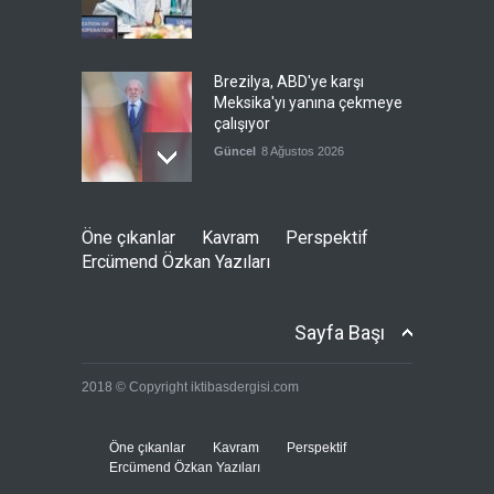
Brezilya, ABD'ye karşı
Meksika'yı yanına çekmeye
çalışıyor
Güncel
8 Ağustos 2026
Libya'da rafineriye İHA
Öne çıkanlar
Kavram
Perspektif
saldırısı
Ercümend Özkan Yazıları
--
8 Ağustos 2026
Sayfa Başı
Bölge İnsanını "Namaz Kılan
2018 © Copyright iktibasdergisi.com
ABD Askeri" Yapma Paktı
Güncel
,
Şükrü Hüseyinoğlu
,
YAZARLAR
8 Ağustos 2026
Öne çıkanlar
Kavram
Perspektif
Ercümend Özkan Yazıları