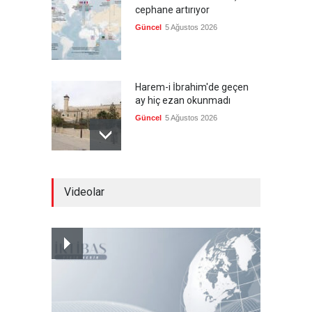
cephane artırıyor
Güncel
5 Ağustos 2026
Harem-i İbrahim'de geçen
ay hiç ezan okunmadı
Güncel
5 Ağustos 2026
"Ansiklopedik Türk Tarih
Videolar
Sözlüğü" kullanıma açıldı
Güncel
5 Ağustos 2026
Almanya'nın otomotiv
merkezli ekonomi modeli
sınıra dayandı