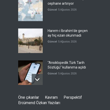
cephane artırıyor
Güncel
5 Ağustos 2026
Harem-i İbrahim'de geçen
ay hiç ezan okunmadı
Güncel
5 Ağustos 2026
"Ansiklopedik Türk Tarih
Sözlüğü" kullanıma açıldı
Güncel
5 Ağustos 2026
Almanya'nın otomotiv
Öne çıkanlar
Kavram
Perspektif
merkezli ekonomi modeli
Ercümend Özkan Yazıları
sınıra dayandı