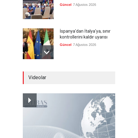
Güncel
7 Ağustos 2026
İspanya'dan İtalya'ya, sınır
kontrollerini kaldır uyarısı
Güncel
7 Ağustos 2026
Yeni bir üçlü ittifak kuruldu
Videolar
Güncel
7 Ağustos 2026
Fransa'nın sosyal medyaya
yasak talebine ABD'den sert
cevap
Güncel
7 Ağustos 2026