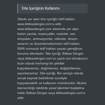
Site İçeriğinin Kullanımı
Sitede yer alan tüm içeriğin telif hakları
www.iktibasdergisi.com’a aittir.
www.iktibasdergisi.com sitesinde yer alan
bütün yazılar, materyaller, resimler, ses
dosyaları, animasyonlar, videolar, dizayn,
tasarım ve düzenlemelerimizin telif hakları
5846 numaralı telif hakları yasası gereğince
koruma altındadır. Site içeriği, İktibas Dergisi
veya iktibasdergisi.com’un yazılı izni olmaksızın
ticari olarak herhangi bir şekilde
kopyalanamaz, dağıtılamaz, değiştirilemez,
yayınlanamaz. Site içeriği, fikri amaçlı olarak,
ancak kaynak belirtilmek suretiyle
kopyalanabilir ve kullanımı mümkündür. Aksine
davranıldığı takdirde yasal işlemleri başlatma
hakkı İktibas Dergisi veya iktibasdergisi.com’a
aittir.