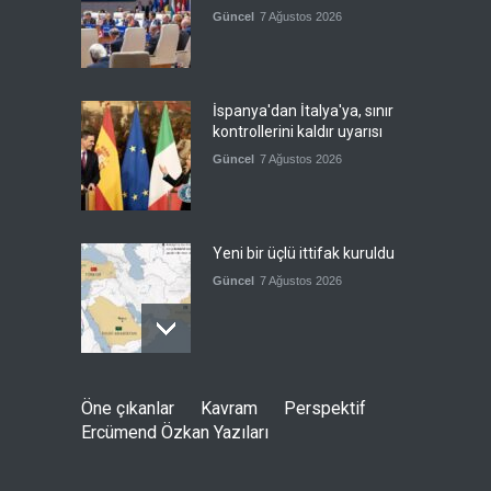
Güncel
7 Ağustos 2026
İspanya'dan İtalya'ya, sınır
kontrollerini kaldır uyarısı
Güncel
7 Ağustos 2026
Yeni bir üçlü ittifak kuruldu
Güncel
7 Ağustos 2026
Fransa'nın sosyal medyaya
Öne çıkanlar
Kavram
Perspektif
yasak talebine ABD'den sert
Ercümend Özkan Yazıları
cevap
Güncel
7 Ağustos 2026