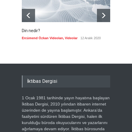
Din nedir?
Vefatı
biyogra
Ercümend Özkan Videoları
,
Videolar
12 Aralık 2020
Ercümen
İktibas Dergisi
1 Ocak 1981 tarihinde yayın hayatına başlayan
İktibas Dergisi, 2010 yılından itibaren internet
üzerinden de yayına başlamıştır. Ankara’da
faaliyetini sürdüren İktibas Dergisi, halen ilk
kurulduğu büroda okuyucularını ve yazarlarını
ağırlamaya devam ediyor. İktibas bürosunda