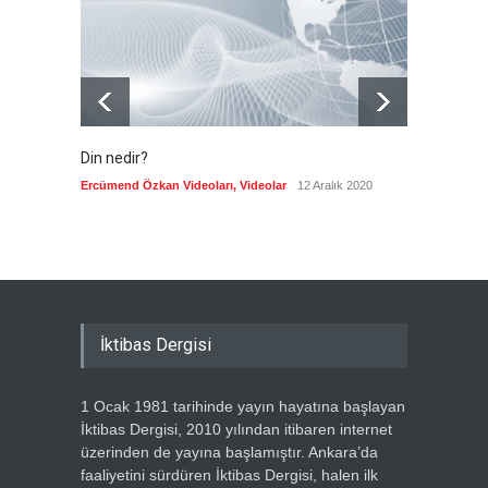
Din nedir?
Vefatı
biyogra
Ercümend Özkan Videoları
,
Videolar
12 Aralık 2020
Ercümen
İktibas Dergisi
1 Ocak 1981 tarihinde yayın hayatına başlayan
İktibas Dergisi, 2010 yılından itibaren internet
üzerinden de yayına başlamıştır. Ankara’da
faaliyetini sürdüren İktibas Dergisi, halen ilk