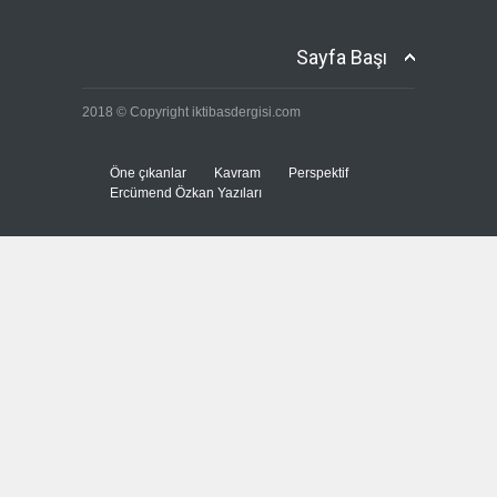
Sayfa Başı
Fransa'nın sosyal medyaya
2018 © Copyright iktibasdergisi.com
yasak talebine ABD'den sert
cevap
Güncel
7 Ağustos 2026
Öne çıkanlar
Kavram
Perspektif
Ercümend Özkan Yazıları
ABD’nin tasfiye planı
devrede
Güncel
,
Öne çıkanlar
7 Ağustos 2026
İspanya: Göç akını sosyal
medyadan koordine edildi
Güncel
,
Öne çıkanlar
7 Ağustos 2026