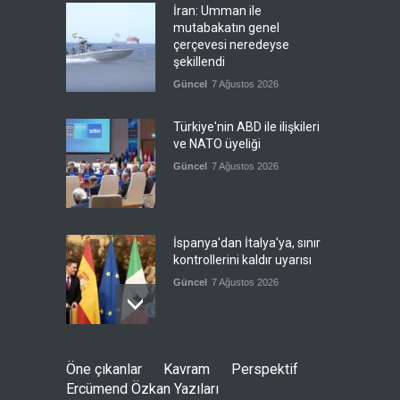
İran: Umman ile
mutabakatın genel
çerçevesi neredeyse
şekillendi
Güncel
7 Ağustos 2026
Türkiye'nin ABD ile ilişkileri
ve NATO üyeliği
Güncel
7 Ağustos 2026
İspanya'dan İtalya'ya, sınır
kontrollerini kaldır uyarısı
Güncel
7 Ağustos 2026
Yeni bir üçlü ittifak kuruldu
Öne çıkanlar
Kavram
Perspektif
Güncel
7 Ağustos 2026
Ercümend Özkan Yazıları