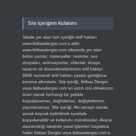
Site İçeriğinin Kullanımı
Sitede yer alan tüm içeriğin telif hakları
www.iktibasdergisi.com’a aittir.
www.iktibasdergisi.com sitesinde yer alan
bütün yazılar, materyaller, resimler, ses
dosyaları, animasyonlar, videolar, dizayn,
tasarım ve düzenlemelerimizin telif hakları
5846 numaralı telif hakları yasası gereğince
koruma altındadır. Site içeriği, İktibas Dergisi
veya iktibasdergisi.com’un yazılı izni olmaksızın
ticari olarak herhangi bir şekilde
kopyalanamaz, dağıtılamaz, değiştirilemez,
yayınlanamaz. Site içeriği, fikri amaçlı olarak,
ancak kaynak belirtilmek suretiyle
kopyalanabilir ve kullanımı mümkündür. Aksine
davranıldığı takdirde yasal işlemleri başlatma
hakkı İktibas Dergisi veya iktibasdergisi.com’a