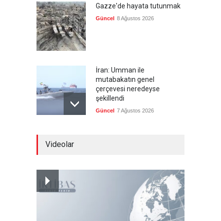
Gazze'de hayata tutunmak
Güncel
8 Ağustos 2026
İran: Umman ile
mutabakatın genel
çerçevesi neredeyse
şekillendi
Güncel
7 Ağustos 2026
Türkiye'nin ABD ile ilişkileri
Videolar
ve NATO üyeliği
Güncel
7 Ağustos 2026
İspanya'dan İtalya'ya, sınır
kontrollerini kaldır uyarısı
Güncel
7 Ağustos 2026