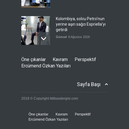
Kolombiya, solcu Petro'nun
yerine aşırı sağcı Espriella'yı
getirdi
Güncel
8 Ağustos 2026
İslam İşbirliği Teşkilatı,
Öne çıkanlar
Kavram
Perspektif
Mekke Anlaşmasını övdü
Ercümend Özkan Yazıları
Güncel
8 Ağustos 2026
Sayfa Başı
Brezilya, ABD'ye karşı
2018 © Copyright iktibasdergisi.com
Meksika'yı yanına çekmeye
çalışıyor
Güncel
8 Ağustos 2026
Öne çıkanlar
Kavram
Perspektif
Ercümend Özkan Yazıları