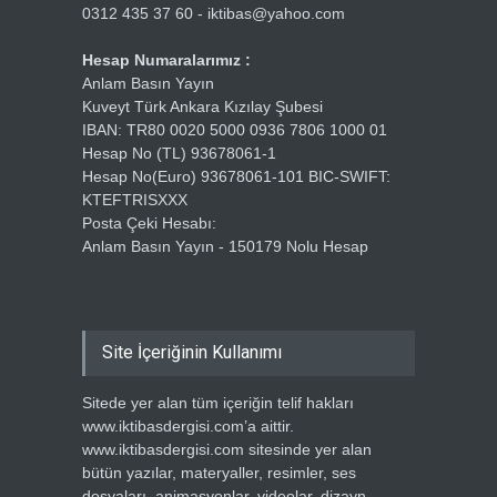
0312 435 37 60 - iktibas@yahoo.com
Hesap Numaralarımız :
Anlam Basın Yayın
Kuveyt Türk Ankara Kızılay Şubesi
IBAN: TR80 0020 5000 0936 7806 1000 01
Hesap No (TL) 93678061-1
Hesap No(Euro) 93678061-101 BIC-SWIFT:
KTEFTRISXXX
Posta Çeki Hesabı:
Anlam Basın Yayın - 150179 Nolu Hesap
Site İçeriğinin Kullanımı
Sitede yer alan tüm içeriğin telif hakları
www.iktibasdergisi.com’a aittir.
www.iktibasdergisi.com sitesinde yer alan
bütün yazılar, materyaller, resimler, ses
dosyaları, animasyonlar, videolar, dizayn,