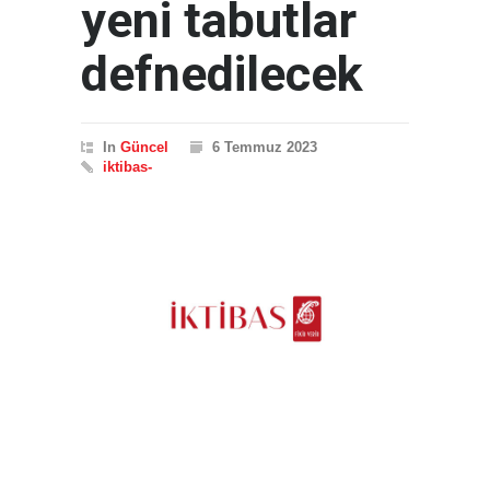
yeni tabutlar
defnedilecek
In
Güncel
6 Temmuz 2023
iktibas-