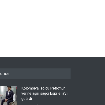
üncel
Kolombiya, solcu Petro'nun
yerine aşırı sağcı Espriella'yı
getirdi