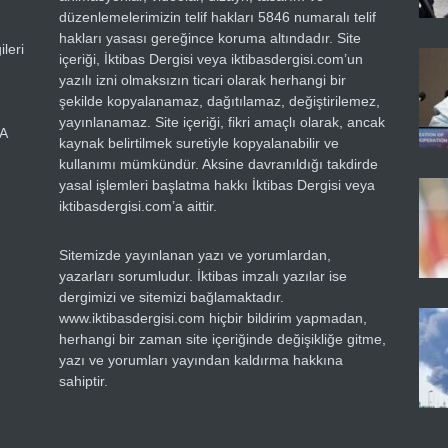
düzenlemelerimizin telif hakları 5846 numaralı telif
hakları yasası gereğince koruma altındadır. Site
leri
içeriği, İktibas Dergisi veya iktibasdergisi.com’un
yazılı izni olmaksızın ticari olarak herhangi bir
şekilde kopyalanamaz, dağıtılamaz, değiştirilemez,
yayınlanamaz. Site içeriği, fikri amaçlı olarak, ancak
RA
kaynak belirtilmek suretiyle kopyalanabilir ve
kullanımı mümkündür. Aksine davranıldığı takdirde
yasal işlemleri başlatma hakkı İktibas Dergisi veya
iktibasdergisi.com’a aittir.
Sitemizde yayınlanan yazı ve yorumlardan,
yazarları sorumludur. İktibas imzalı yazılar ise
dergimizi ve sitemizi bağlamaktadır.
www.iktibasdergisi.com hiçbir bildirim yapmadan,
herhangi bir zaman site içeriğinde değişikliğe gitme,
yazı ve yorumları yayından kaldırma hakkına
sahiptir.