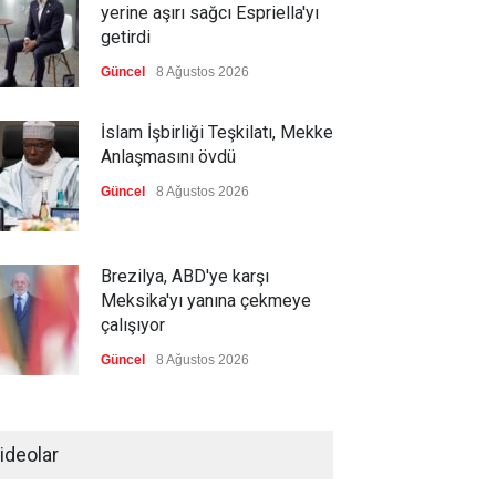
yerine aşırı sağcı Espriella'yı
getirdi
Güncel
8 Ağustos 2026
İslam İşbirliği Teşkilatı, Mekke
Anlaşmasını övdü
Güncel
8 Ağustos 2026
Brezilya, ABD'ye karşı
Meksika'yı yanına çekmeye
çalışıyor
Güncel
8 Ağustos 2026
Libya'da rafineriye İHA
saldırısı
ideolar
--
8 Ağustos 2026