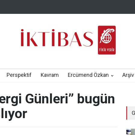
Perspektif
Kavram
Ercümend Özkan
Arşiv
Dergi Günleri” bugün
lıyor
G