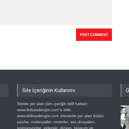
Site İçeriğinin Kullanımı
G
Sitede yer alan tüm içeriğin telif hakları
www.iktibasdergisi.com’a aittir.
www.iktibasdergisi.com sitesinde yer alan bütün
yazılar, materyaller, resimler, ses dosyaları,
animasyonlar, videolar, dizayn, tasarım ve