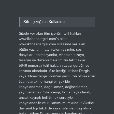
Site İçeriğinin Kullanımı
Sitede yer alan tüm içeriğin telif hakları
www.iktibasdergisi.com’a aittir.
www.iktibasdergisi.com sitesinde yer alan
bütün yazılar, materyaller, resimler, ses
dosyaları, animasyonlar, videolar, dizayn,
tasarım ve düzenlemelerimizin telif hakları
5846 numaralı telif hakları yasası gereğince
koruma altındadır. Site içeriği, İktibas Dergisi
veya iktibasdergisi.com’un yazılı izni olmaksızın
ticari olarak herhangi bir şekilde
kopyalanamaz, dağıtılamaz, değiştirilemez,
yayınlanamaz. Site içeriği, fikri amaçlı olarak,
ancak kaynak belirtilmek suretiyle
kopyalanabilir ve kullanımı mümkündür. Aksine
davranıldığı takdirde yasal işlemleri başlatma
hakkı İktibas Dergisi veya iktibasdergisi.com’a