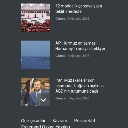
12 maddelik çerçeve yasa
teklifi mecliste
Güncel
6 Ağustos 2026
AP: Hürmüz anlaşması
Hamaney'in onayını bekliyor
Güncel
6 Ağustos 2026
İran: Müzakereler son
aşamada, boğazın açılması
ABD'nin tutumuna bağlı
Güncel
6 Ağustos 2026
Sebte'deki göç krizinin
Öne çıkanlar
Kavram
Perspektif
jeopolitik arka planı
Ercümend Özkan Yazıları