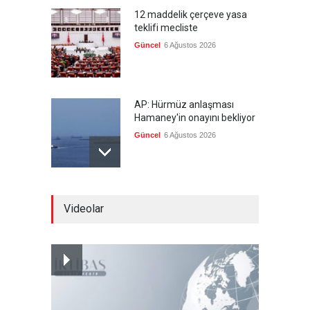
12 maddelik çerçeve yasa
teklifi mecliste
Güncel
6 Ağustos 2026
AP: Hürmüz anlaşması
Hamaney'in onayını bekliyor
Güncel
6 Ağustos 2026
İran: Müzakereler son
Videolar
aşamada, boğazın açılması
ABD'nin tutumuna bağlı
Güncel
6 Ağustos 2026
Sebte'deki göç krizinin
jeopolitik arka planı