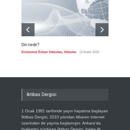
Güncel
5 Ağustos 2026
Din nedir?
Vefatı
biyogra
Ercümend Özkan Videoları
,
Videolar
12 Aralık 2020
Ercümen
İktibas Dergisi
1 Ocak 1981 tarihinde yayın hayatına başlayan
İktibas Dergisi, 2010 yılından itibaren internet
üzerinden de yayına başlamıştır. Ankara’da
faaliyetini sürdüren İktibas Dergisi, halen ilk