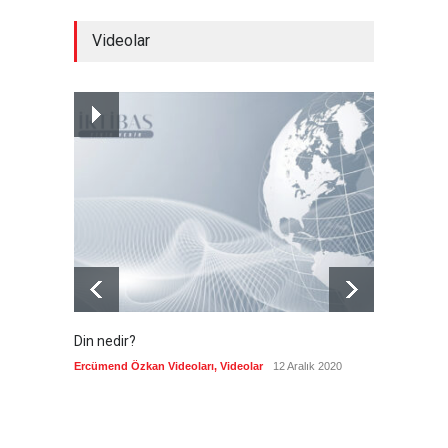
Brezilya, ABD'nin 'saygı
Videolar
göstermesini' bekliyor!
Güncel
6 Ağustos 2026
Japonya, nükleer silah
karşıtlığını teyid etmedi
Güncel
6 Ağustos 2026
Din nedir?
Vefatı
biyogra
Ercümend Özkan Videoları
,
Videolar
12 Aralık 2020
Ercümen