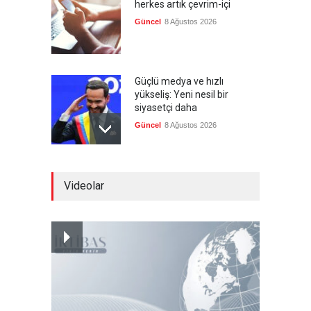
herkes artık çevrim-içi
Güncel
8 Ağustos 2026
Güçlü medya ve hızlı
yükseliş: Yeni nesil bir
siyasetçi daha
Güncel
8 Ağustos 2026
Infantino'ya Avrupa'dan
Videolar
istifa baskısı
Güncel
8 Ağustos 2026
Kolombiya, solcu Petro'nun
yerine aşırı sağcı Espriella'yı
getirdi
Güncel
8 Ağustos 2026