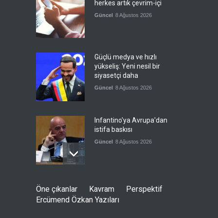
herkes artık çevrim-içi
Güncel
8 Ağustos 2026
Güçlü medya ve hızlı
yükseliş: Yeni nesil bir
siyasetçi daha
Güncel
8 Ağustos 2026
Infantino'ya Avrupa'dan
istifa baskısı
Güncel
8 Ağustos 2026
Kolombiya, solcu Petro'nun
Öne çıkanlar
Kavram
Perspektif
yerine aşırı sağcı Espriella'yı
Ercümend Özkan Yazıları
getirdi
Güncel
8 Ağustos 2026