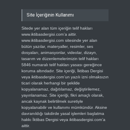
Site İçeriğinin Kullanımı
Sitede yer alan tüm içeriğin telif hakları
www.iktibasdergisi.com’a aittir.
www.iktibasdergisi.com sitesinde yer alan
bütün yazılar, materyaller, resimler, ses
dosyaları, animasyonlar, videolar, dizayn,
tasarım ve düzenlemelerimizin telif hakları
5846 numaralı telif hakları yasası gereğince
koruma altındadır. Site içeriği, İktibas Dergisi
veya iktibasdergisi.com’un yazılı izni olmaksızın
ticari olarak herhangi bir şekilde
kopyalanamaz, dağıtılamaz, değiştirilemez,
yayınlanamaz. Site içeriği, fikri amaçlı olarak,
ancak kaynak belirtilmek suretiyle
kopyalanabilir ve kullanımı mümkündür. Aksine
davranıldığı takdirde yasal işlemleri başlatma
hakkı İktibas Dergisi veya iktibasdergisi.com’a
aittir.