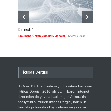
Din nedir?
Vefatı
biyogra
Ercümend Özkan Videoları
,
Videolar
12 Aralık 2020
Ercümen
İktibas Dergisi
1 Ocak 1981 tarihinde yayın hayatına başlayan
İktibas Dergisi, 2010 yılından itibaren internet
üzerinden de yayına başlamıştır. Ankara’da
faaliyetini sürdüren İktibas Dergisi, halen ilk
kurulduğu büroda okuyucularını ve yazarlarını