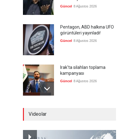
Güncel
8 Ağustos 2026
Pentagon, ABD halkına UFO
görüntüleri yayınladı!
Güncel
8 Ağustos 2026
Irak'ta silahları toplama
kampanyası
Güncel
8 Ağustos 2026
'Sünni ve Müslüman ABD
Videolar
müttefikleri bir araya geldi'
Güncel
8 Ağustos 2026