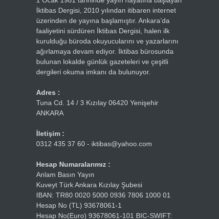
1 Ocak 1981 tarihinde yayın hayatına başlayan
İktibas Dergisi, 2010 yılından itibaren internet
üzerinden de yayına başlamıştır. Ankara’da
faaliyetini sürdüren İktibas Dergisi, halen ilk
kurulduğu büroda okuyucularını ve yazarlarını
ağırlamaya devam ediyor. İktibas bürosunda
bulunan lokalde günlük gazeteleri ve çeşitli
dergileri okuma imkanı da bulunuyor.
Adres :
Tuna Cd. 14 / 3 Kızılay 06420 Yenişehir
ANKARA
İletişim :
0312 435 37 60 - iktibas@yahoo.com
Hesap Numaralarımız :
Anlam Basın Yayın
Kuveyt Türk Ankara Kızılay Şubesi
IBAN: TR80 0020 5000 0936 7806 1000 01
Hesap No (TL) 93678061-1
Hesap No(Euro) 93678061-101 BIC-SWIFT: