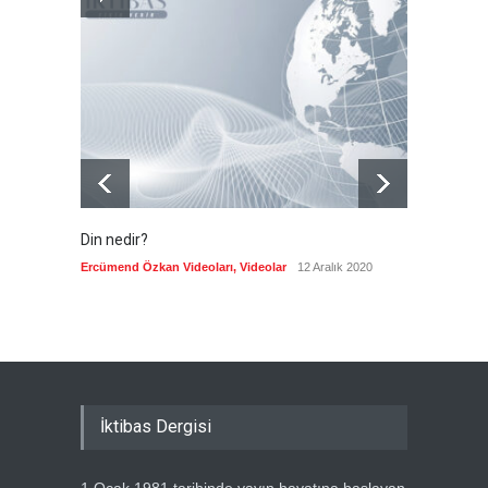
Gazze'de hayata tutunmak
Güncel
8 Ağustos 2026
Din nedir?
Vefatı
biyogra
Ercümend Özkan Videoları
,
Videolar
12 Aralık 2020
Ercümen
İktibas Dergisi