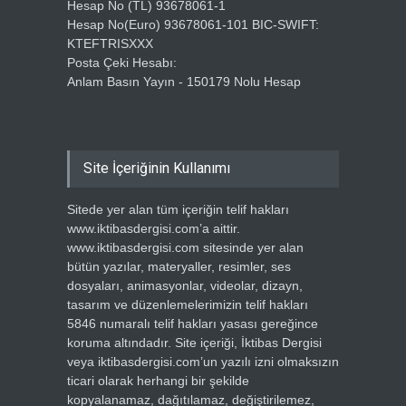
Hesap No (TL) 93678061-1
Hesap No(Euro) 93678061-101 BIC-SWIFT:
KTEFTRISXXX
Posta Çeki Hesabı:
Anlam Basın Yayın - 150179 Nolu Hesap
Site İçeriğinin Kullanımı
Sitede yer alan tüm içeriğin telif hakları
www.iktibasdergisi.com’a aittir.
www.iktibasdergisi.com sitesinde yer alan
bütün yazılar, materyaller, resimler, ses
dosyaları, animasyonlar, videolar, dizayn,
tasarım ve düzenlemelerimizin telif hakları
5846 numaralı telif hakları yasası gereğince
koruma altındadır. Site içeriği, İktibas Dergisi
veya iktibasdergisi.com’un yazılı izni olmaksızın
ticari olarak herhangi bir şekilde
kopyalanamaz, dağıtılamaz, değiştirilemez,