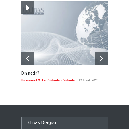
Almanya'nın otomotiv
merkezli ekonomi modeli
sınıra dayandı
Güncel
5 Ağustos 2026
Din nedir?
Vefatı
biyogra
Ercümend Özkan Videoları
,
Videolar
12 Aralık 2020
Ercümen
İktibas Dergisi