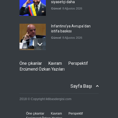
siyasetçi daha
Güncel
8 Ağustos 2026
Infantino'ya Avrupa'dan
istifa baskısı
Güncel
8 Ağustos 2026
Kolombiya, solcu Petro'nun
Öne çıkanlar
Kavram
Perspektif
yerine aşırı sağcı Espriella'yı
Ercümend Özkan Yazıları
getirdi
Güncel
8 Ağustos 2026
Sayfa Başı
İslam İşbirliği Teşkilatı,
2018 © Copyright iktibasdergisi.com
Mekke Anlaşmasını övdü
Güncel
8 Ağustos 2026
Öne çıkanlar
Kavram
Perspektif