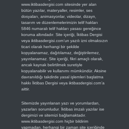
www.iktibasdergisi.com sitesinde yer alan
bütün yazılar, materyaller, resimler, ses
dosyaları, animasyonlar, videolar, dizayn,
tasarım ve düzenlemelerimizin telif hakları
5846 numaralı telif hakları yasası gereğince
koruma altındadır. Site içeriği, İktibas Dergisi
veya iktibasdergisi.com’un yazılı izni olmaksızın
ticari olarak herhangi bir şekilde
kopyalanamaz, dağıtılamaz, değiştirilemez,
yayınlanamaz. Site içeriği, fikri amaçlı olarak,
ancak kaynak belirtilmek suretiyle
kopyalanabilir ve kullanımı mümkündür. Aksine
davranıldığı takdirde yasal işlemleri başlatma
hakkı İktibas Dergisi veya iktibasdergisi.com’a
aittir.
Sitemizde yayınlanan yazı ve yorumlardan,
yazarları sorumludur. İktibas imzalı yazılar ise
dergimizi ve sitemizi bağlamaktadır.
www.iktibasdergisi.com hiçbir bildirim
yapmadan, herhangi bir zaman site içeriğinde