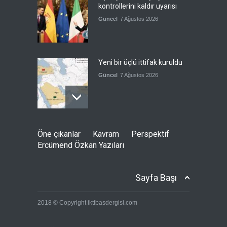
kontrollerini kaldır uyarısı
Güncel
7 Ağustos 2026
Yeni bir üçlü ittifak kuruldu
Güncel
7 Ağustos 2026
Fransa'nın sosyal medyaya
Öne çıkanlar
Kavram
Perspektif
yasak talebine ABD'den sert
Ercümend Özkan Yazıları
cevap
Güncel
7 Ağustos 2026
Sayfa Başı
ABD’nin tasfiye planı
2018 © Copyright iktibasdergisi.com
devrede
Güncel
,
Öne çıkanlar
7 Ağustos 2026