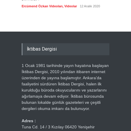
biyogra
Ercümend Özkan Videoları
,
Videolar
12 Aralık 2020
Ercümen
İktibas Dergisi
1 Ocak 1981 tarihinde yayın hayatına başlayan
İktibas Dergisi, 2010 yılından itibaren internet
üzerinden de yayına başlamıştır. Ankara’da
faaliyetini sürdüren İktibas Dergisi, halen ilk
kurulduğu büroda okuyucularını ve yazarlarını
ağırlamaya devam ediyor. İktibas bürosunda
bulunan lokalde günlük gazeteleri ve çeşitli
dergileri okuma imkanı da bulunuyor.
Adres :
Tuna Cd. 14 / 3 Kızılay 06420 Yenişehir