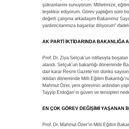
şükranlarımı sunuyorum. Milletimize, eğiti
teşekkür ediyorum. Görev yaptığım süre boy
değerli çalışma arkadaşım Bakanımız Say
yardımcılarımıza başarılar diliyorum” ifadele
AK PARTİ İKTİDARINDA BAKANLIĞA A
Prof. Dr. Ziya Selçuk’un istifasıyla boşala
atandı. Selçuk’un bakanlığı döneminde Ba
dair karar Resmi Gazete’nin dünkü sayısın
iktidarı döneminde Milli Eğitim Bakanlığı’n
Mahmut Özer, yeni görevinin ardından ya
Tayyip Erdoğan’ın güven ve tensipleri nede
EN ÇOK GÖREV DEĞİŞİMİ YAŞANAN 
Prof. Dr. Mahmut Özer’in Milli Eğitim Bakanl