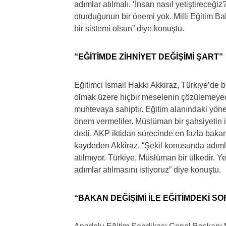
adımlar atılmalı. ‘İnsan nasıl yetiştireceğ
oturduğunun bir önemi yok. Milli Eğitim Ba
bir sistemi olsun” diye konuştu.
“EĞİTİMDE ZİHNİYET DEĞİŞİMİ ŞART”
Eğitimci İsmail Hakkı Akkiraz, Türkiye’de b
olmak üzere hiçbir meselenin çözülemeyece
muhtevaya sahiptir. Eğitim alanındaki yönet
önem vermeliler. Müslüman bir şahsiyetin inş
dedi. AKP iktidarı sürecinde en fazla baka
kaydeden Akkiraz, “Şekil konusunda adıml
atılmıyor. Türkiye, Müslüman bir ülkedir. 
adımlar atılmasını istiyoruz” diye konuştu.
“BAKAN DEĞİŞİMİ İLE EĞİTİMDEKİ 