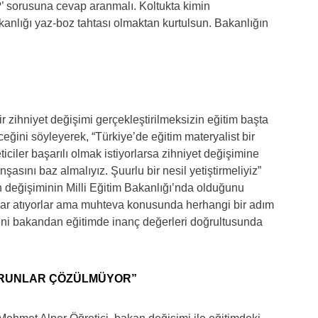
iz?’ sorusuna cevap aranmalı. Koltukta kimin
kanlığı yaz-boz tahtası olmaktan kurtulsun. Bakanlığın
ir zihniyet değişimi gerçekleştirilmeksizin eğitim başta
ğini söyleyerek, “Türkiye’de eğitim materyalist bir
iciler başarılı olmak istiyorlarsa zihniyet değişimine
asını baz almalıyız. Şuurlu bir nesil yetiştirmeliyiz”
n değişiminin Milli Eğitim Bakanlığı’nda olduğunu
ar atıyorlar ama muhteva konusunda herhangi bir adım
Yeni bakandan eğitimde inanç değerleri doğrultusunda
SORUNLAR ÇÖZÜLMÜYOR”