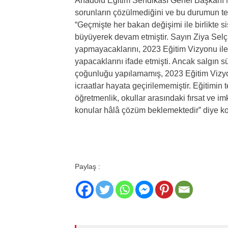
Anadolu Eğitim Sendikası Genel Başkanı Me
sorunların çözülmediğini ve bu durumun tec
“Geçmişte her bakan değişimi ile birlikte s
büyüyerek devam etmiştir. Sayın Ziya Selçu
yapmayacaklarını, 2023 Eğitim Vizyonu ile 
yapacaklarını ifade etmişti. Ancak salgın s
çoğunluğu yapılamamış, 2023 Eğitim Vizyo
icraatlar hayata geçirilememiştir. Eğitimin
öğretmenlik, okullar arasındaki fırsat ve i
konular hâlâ çözüm beklemektedir” diye k
Paylaş :