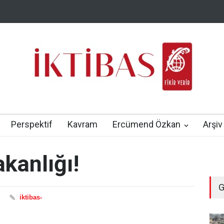
Perspektif
Kavram
Ercümend Özkan
Arşiv
akanlığı!
G
iktibas-