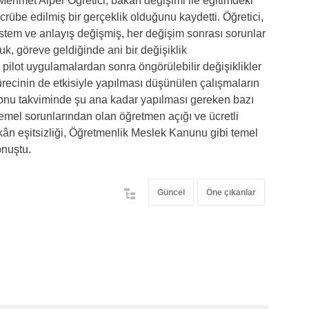
hmet Alper Öğretici, bakan değişimi ile eğitimdeki
rübe edilmiş bir gerçeklik olduğunu kaydetti. Öğretici,
istem ve anlayış değişmiş, her değişim sonrası sorunlar
k, göreve geldiğinde ani bir değişiklik
pilot uygulamalardan sonra öngörülebilir değişiklikler
ürecinin de etkisiyle yapılması düşünülen çalışmaların
nu takviminde şu ana kadar yapılması gereken bazı
 temel sorunlarından olan öğretmen açığı ve ücretli
mkân eşitsizliği, Öğretmenlik Meslek Kanunu gibi temel
onuştu.
Güncel
Öne çıkanlar