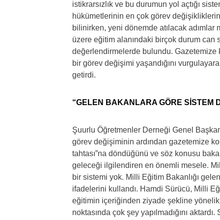
istikrarsızlık ve bu durumun yol açtığı sis
hükümetlerinin en çok görev değişiklikleri
bilinirken, yeni dönemde atılacak adımlar 
üzere eğitim alanındaki birçok durum can s
değerlendirmelerde bulundu. Gazetemize ko
bir görev değişimi yaşandığını vurgulayara
getirdi.
“GELEN BAKANLARA GÖRE SİSTEM D
Şuurlu Öğretmenler Derneği Genel Başkanı
görev değişiminin ardından gazetemize konu
tahtası”na döndüğünü ve söz konusu bakanl
geleceği ilgilendiren en önemli mesele. Mil
bir sistemi yok. Milli Eğitim Bakanlığı gel
ifadelerini kullandı. Hamdi Sürücü, Milli Eğ
eğitimin içeriğinden ziyade şekline yönelik
noktasında çok şey yapılmadığını aktardı. S