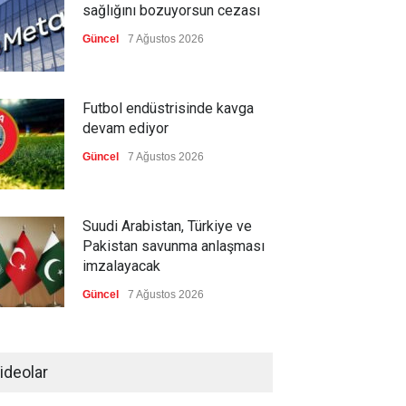
sağlığını bozuyorsun cezası
Güncel
7 Ağustos 2026
Futbol endüstrisinde kavga
devam ediyor
Güncel
7 Ağustos 2026
Suudi Arabistan, Türkiye ve
Pakistan savunma anlaşması
imzalayacak
Güncel
7 Ağustos 2026
Devrik Yemen hükümeti ağır
kayıp verdi
ideolar
--
7 Ağustos 2026