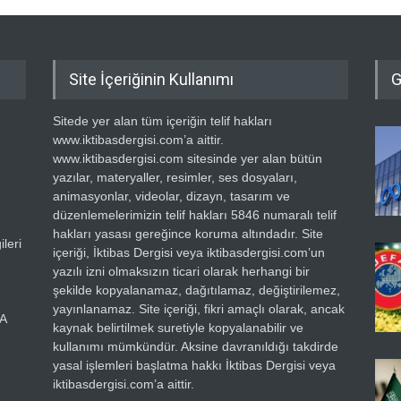
Site İçeriğinin Kullanımı
G
Sitede yer alan tüm içeriğin telif hakları
www.iktibasdergisi.com’a aittir.
www.iktibasdergisi.com sitesinde yer alan bütün
yazılar, materyaller, resimler, ses dosyaları,
animasyonlar, videolar, dizayn, tasarım ve
düzenlemelerimizin telif hakları 5846 numaralı telif
hakları yasası gereğince koruma altındadır. Site
leri
içeriği, İktibas Dergisi veya iktibasdergisi.com’un
yazılı izni olmaksızın ticari olarak herhangi bir
şekilde kopyalanamaz, dağıtılamaz, değiştirilemez,
yayınlanamaz. Site içeriği, fikri amaçlı olarak, ancak
RA
kaynak belirtilmek suretiyle kopyalanabilir ve
kullanımı mümkündür. Aksine davranıldığı takdirde
yasal işlemleri başlatma hakkı İktibas Dergisi veya
iktibasdergisi.com’a aittir.