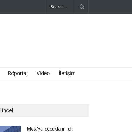
Röportaj
Video
İletişim
üncel
Meta'ya, çocukların ruh