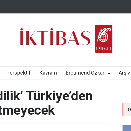
Perspektif
Kavram
Ercümend Özkan
Arşiv
ilik’ Türkiye’den
etmeyecek
G