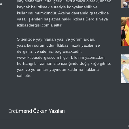
yayınlanamaz. Site içeriği, fikri amaçlı olarak, ancak
RA
kaynak belirtilmek suretiyle kopyalanabilir ve
kullanımı mümkündür. Aksine davranıldığı takdirde
yasal işlemleri başlatma hakkı İktibas Dergisi veya
iktibasdergisi.com’a aittir.
Sitemizde yayınlanan yazı ve yorumlardan,
yazarları sorumludur. İktibas imzalı yazılar ise
dergimizi ve sitemizi bağlamaktadır.
www.iktibasdergisi.com hiçbir bildirim yapmadan,
herhangi bir zaman site içeriğinde değişikliğe gitme,
yazı ve yorumları yayından kaldırma hakkına
sahiptir.
Ercümend Özkan Yazıları