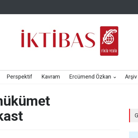
Perspektif
Kavram
Ercümend Özkan
Arşiv
 hükümet
kast
G