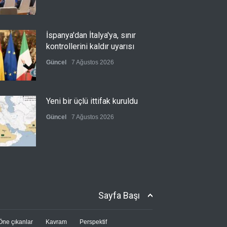
İspanya'dan İtalya'ya, sınır
kontrollerini kaldır uyarısı
Güncel
7 Ağustos 2026
Yeni bir üçlü ittifak kuruldu
Güncel
7 Ağustos 2026
Fransa'nın sosyal medyaya
yasak talebine ABD'den sert
cevap
Sayfa Başı
Güncel
7 Ağustos 2026
Öne çıkanlar
Kavram
Perspektif