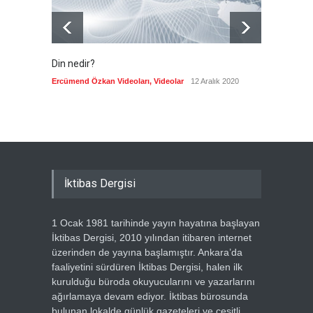
Din nedir?
Vefatı
biyogra
Ercümend Özkan Videoları
,
Videolar
12 Aralık 2020
Ercümen
İktibas Dergisi
1 Ocak 1981 tarihinde yayın hayatına başlayan
İktibas Dergisi, 2010 yılından itibaren internet
üzerinden de yayına başlamıştır. Ankara’da
faaliyetini sürdüren İktibas Dergisi, halen ilk
kurulduğu büroda okuyucularını ve yazarlarını
ağırlamaya devam ediyor. İktibas bürosunda
bulunan lokalde günlük gazeteleri ve çeşitli