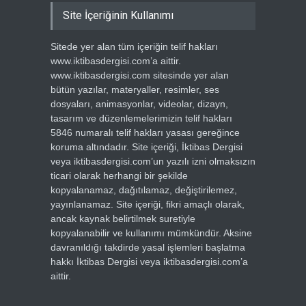
Site İçeriğinin Kullanımı
Sitede yer alan tüm içeriğin telif hakları
www.iktibasdergisi.com’a aittir.
www.iktibasdergisi.com sitesinde yer alan
bütün yazılar, materyaller, resimler, ses
dosyaları, animasyonlar, videolar, dizayn,
tasarım ve düzenlemelerimizin telif hakları
5846 numaralı telif hakları yasası gereğince
koruma altındadır. Site içeriği, İktibas Dergisi
veya iktibasdergisi.com’un yazılı izni olmaksızın
ticari olarak herhangi bir şekilde
kopyalanamaz, dağıtılamaz, değiştirilemez,
yayınlanamaz. Site içeriği, fikri amaçlı olarak,
ancak kaynak belirtilmek suretiyle
kopyalanabilir ve kullanımı mümkündür. Aksine
davranıldığı takdirde yasal işlemleri başlatma
hakkı İktibas Dergisi veya iktibasdergisi.com’a
aittir.