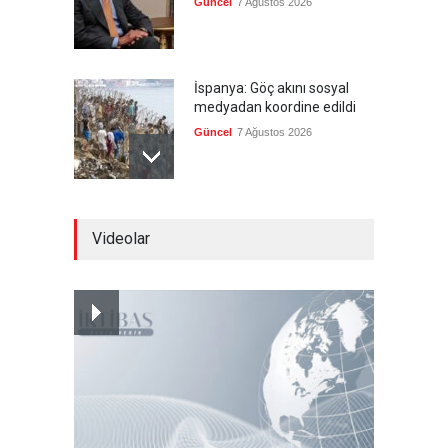
Güncel
7 Ağustos 2026
İspanya: Göç akını sosyal
medyadan koordine edildi
Güncel
7 Ağustos 2026
Meta'ya, çocukların ruh
Videolar
sağlığını bozuyorsun cezası
Güncel
7 Ağustos 2026
Futbol endüstrisinde kavga
devam ediyor
Güncel
7 Ağustos 2026