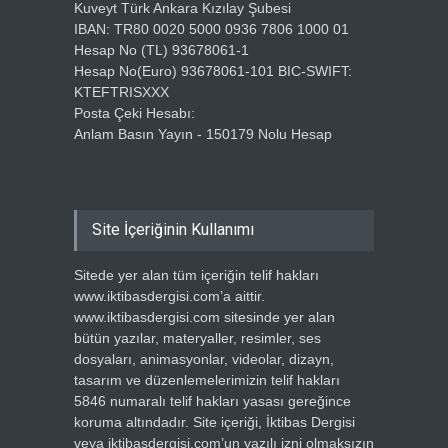
Kuveyt Türk Ankara Kızılay Şubesi
IBAN: TR80 0020 5000 0936 7806 1000 01
Hesap No (TL) 93678061-1
Hesap No(Euro) 93678061-101 BIC-SWIFT:
KTEFTRISXXX
Posta Çeki Hesabı:
Anlam Basın Yayın - 150179 Nolu Hesap
Site İçeriğinin Kullanımı
Sitede yer alan tüm içeriğin telif hakları
www.iktibasdergisi.com’a aittir.
www.iktibasdergisi.com sitesinde yer alan
bütün yazılar, materyaller, resimler, ses
dosyaları, animasyonlar, videolar, dizayn,
tasarım ve düzenlemelerimizin telif hakları
5846 numaralı telif hakları yasası gereğince
koruma altındadır. Site içeriği, İktibas Dergisi
veya iktibasdergisi.com’un yazılı izni olmaksızın