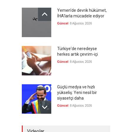
Yemen'de devrik hükümet,
İHA'larla mücadele ediyor
Güncel
8 Ağustos 2026
Türkiye'de neredeyse
herkes artık çevrim-içi
Güncel
8 Ağustos 2026
Güçlü medya ve hızlı
yükseliş: Yeni nesil bir
siyasetçi daha
Güncel
8 Ağustos 2026
Infantino'ya Avrupa'dan
Videolar
istifa baskısı