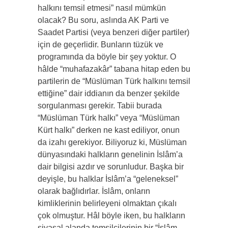
halkını temsil etmesi” nasıl mümkün
olacak? Bu soru, aslında AK Parti ve
Saadet Partisi (veya benzeri diğer partiler)
için de geçerlidir. Bunların tüzük ve
programında da böyle bir şey yoktur. O
hâlde “muhafazakâr” tabana hitap eden bu
partilerin de “Müslüman Türk halkını temsil
ettiğine” dair iddianın da benzer şekilde
sorgulanması gerekir. Tabii burada
“Müslüman Türk halkı” veya “Müslüman
Kürt halkı” derken ne kast ediliyor, onun
da izahı gerekiyor. Biliyoruz ki, Müslüman
dünyasındaki halkların genelinin İslâm’a
dair bilgisi azdır ve sorunludur. Başka bir
deyişle, bu halklar İslâm’a “geleneksel”
olarak bağlıdırlar. İslâm, onların
kimliklerinin belirleyeni olmaktan çıkalı
çok olmuştur. Hâl böyle iken, bu halkların
siyasal alanda temsilcilerinin bir “İslâm