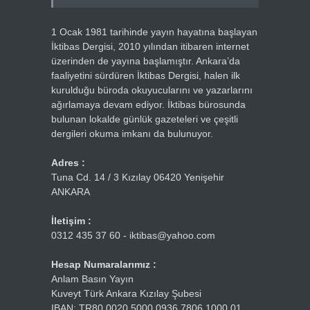
1 Ocak 1981 tarihinde yayın hayatına başlayan
İktibas Dergisi, 2010 yılından itibaren internet
üzerinden de yayına başlamıştır. Ankara’da
faaliyetini sürdüren İktibas Dergisi, halen ilk
kurulduğu büroda okuyucularını ve yazarlarını
ağırlamaya devam ediyor. İktibas bürosunda
bulunan lokalde günlük gazeteleri ve çeşitli
dergileri okuma imkanı da bulunuyor.
Adres :
Tuna Cd. 14 / 3 Kızılay 06420 Yenişehir
ANKARA
İletişim :
0312 435 37 60 - iktibas@yahoo.com
Hesap Numaralarımız :
Anlam Basın Yayın
Kuveyt Türk Ankara Kızılay Şubesi
IBAN: TR80 0020 5000 0936 7806 1000 01