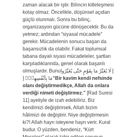
zaman alacak bir iştir. Bilincin kitleleşmesi
kolay olmaz. Öncelikle, düşünsel açıdan
güçlü olunmalı. Sonra bu bilinç,
organizasyon gücüne dönüşecektir. Bu da
yetmez; ardından “siyasal mücadele”
gerekir. Mücadelenin sonucu başarı da
başarısızlık da olabilir. Fakat toplumsal
tabana dayalı siyasi mücadeleler, şartları
karşıladıklarında, genel olarak başarılı
olmuşlardır. Bunu‭ ‬‭[‬لَا‭ ‬يُغَيِّرُ‭ ‬مَا‭ ‬بِقَوْمٍ‭ ‬حَتّٰى‭ ‬يُغَيِّرُوا‭
“Bir kavim kendi nefsinde
olanı değiştirmedikçe, Allah da onlara
verdiği nimeti değiştirmez.”
[Rad Suresi
11] ayetiyle de izah edebiliriz. Biz
kendimizi değiştirirsek, Allah bizim
hâlimizi de değiştirir. Niye değiştirmesin
ki?! Allah hayrı isteyene hayrı verir. Kural
budur. O yüzden, bendeniz, “Kürt
Meselesi” olarak tabir edilen sorunun