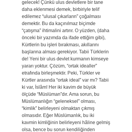
gelecek! Çünkü ulus devletlere bir tane
daha eklenmesi demek, birbiriyle telif
edilemez “ulusal çıkarların” çoğalması
demektir. Bu da kaçınılmaz biçimde
“çatışma” ihtimalini artırır. O yüzden, (daha
önceki bir yazımda da ifade ettiğim gibi),
Kürtlerin bu işleri bırakması, akıllarını
başlarına alması gerekiyor. Tabii Türklerin
de! Yeni bir ulus devlet kurmanın kimseye
yararı yoktur. Çözüm, “ortak idealler”
etrafında birleşmektir. Peki, Türkler ve
Kürtler arasında “ortak ideal” var mı? Tabii
ki var, İslâm! Her iki kavim de büyük
ölçüde “Müslüman”dır. Ama sorun, bu
Müslümanlığın “geleneksel” olması,
“kimlik” belirleyeni olmaktan çıkmış
olmasıdır. Eğer Müslümanlık, bu iki
kavmin kimliğinin belirleyeni hâline gelmiş
olsa, bence bu sorun kendiliğinden