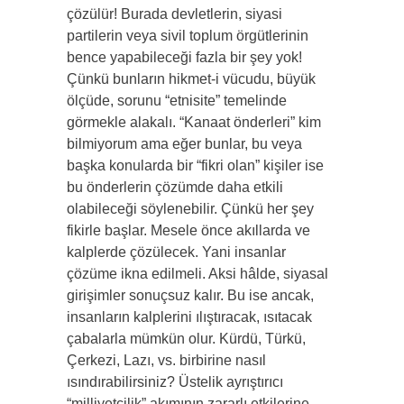
çözülür! Burada devletlerin, siyasi
partilerin veya sivil toplum örgütlerinin
bence yapabileceği fazla bir şey yok!
Çünkü bunların hikmet-i vücudu, büyük
ölçüde, sorunu “etnisite” temelinde
görmekle alakalı. “Kanaat önderleri” kim
bilmiyorum ama eğer bunlar, bu veya
başka konularda bir “fikri olan” kişiler ise
bu önderlerin çözümde daha etkili
olabileceği söylenebilir. Çünkü her şey
fikirle başlar. Mesele önce akıllarda ve
kalplerde çözülecek. Yani insanlar
çözüme ikna edilmeli. Aksi hâlde, siyasal
girişimler sonuçsuz kalır. Bu ise ancak,
insanların kalplerini ılıştıracak, ısıtacak
çabalarla mümkün olur. Kürdü, Türkü,
Çerkezi, Lazı, vs. birbirine nasıl
ısındırabilirsiniz? Üstelik ayrıştırıcı
“milliyetçilik” akımının zararlı etkilerine