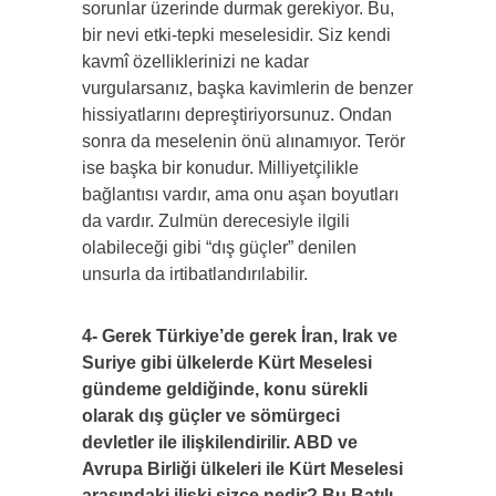
sorunlar üzerinde durmak gerekiyor. Bu,
bir nevi etki-tepki meselesidir. Siz kendi
kavmî özelliklerinizi ne kadar
vurgularsanız, başka kavimlerin de benzer
hissiyatlarını depreştiriyorsunuz. Ondan
sonra da meselenin önü alınamıyor. Terör
ise başka bir konudur. Milliyetçilikle
bağlantısı vardır, ama onu aşan boyutları
da vardır. Zulmün derecesiyle ilgili
olabileceği gibi “dış güçler” denilen
unsurla da irtibatlandırılabilir.
4- Gerek Türkiye’de gerek İran, Irak ve
Suriye gibi ülkelerde Kürt Meselesi
gündeme geldiğinde, konu sürekli
olarak dış güçler ve sömürgeci
devletler ile ilişkilendirilir. ABD ve
Avrupa Birliği ülkeleri ile Kürt Meselesi
arasındaki ilişki sizce n
edir? Bu Batılı