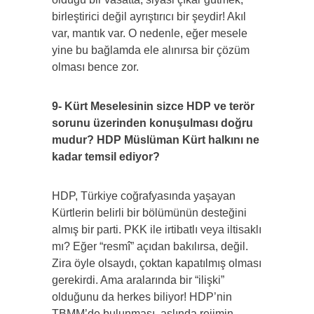
birleştirici değil ayrıştırıcı bir şeydir! Akıl
var, mantık var. O nedenle, eğer mesele
yine bu bağlamda ele alınırsa bir çözüm
olması bence zor.
9- Kürt Meselesinin sizce HDP ve terör
sorunu üzerinden konuşulması doğru
mudur? HDP Müslüman Kürt halkını ne
kadar temsil ediyor?
HDP, Türkiye coğrafyasında yaşayan
Kürtlerin belirli bir bölümünün desteğini
almış bir parti. PKK ile irtibatlı veya iltisaklı
mı? Eğer “resmî” açıdan bakılırsa, değil.
Zira öyle olsaydı, çoktan kapatılmış olması
gerekirdi. Ama aralarında bir “ilişki”
olduğunu da herkes biliyor! HDP’nin
TBMM’de bulunması, aslında rejimin