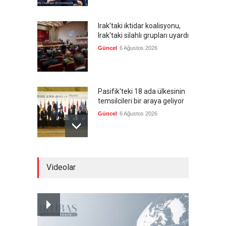
Irak'taki iktidar koalisyonu,
Irak'taki silahlı grupları uyardı
Güncel
6 Ağustos 2026
Pasifik'teki 18 ada ülkesinin
temsilcileri bir araya geliyor
Güncel
6 Ağustos 2026
Brezilya, ABD'nin 'saygı
Videolar
göstermesini' bekliyor!
Güncel
6 Ağustos 2026
FIFA yönetimi kriz