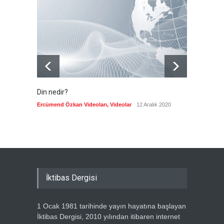
toplantısını Fas'ta yaptı
Güncel
6 Ağustos 2026
Din nedir?
Vefatı
biyogra
Ercümend Özkan Videoları
,
Videolar
12 Aralık 2020
Ercümen
İktibas Dergisi
1 Ocak 1981 tarihinde yayın hayatına başlayan
İktibas Dergisi, 2010 yılından itibaren internet