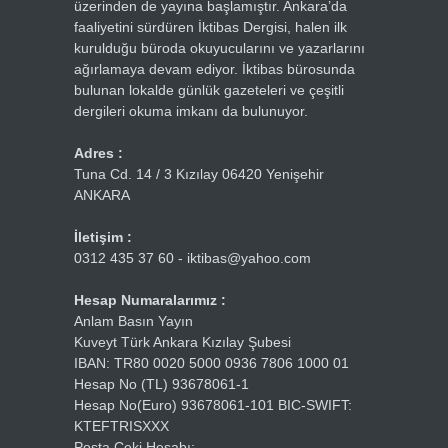
üzerinden de yayına başlamıştır. Ankara’da
faaliyetini sürdüren İktibas Dergisi, halen ilk
kurulduğu büroda okuyucularını ve yazarlarını
ağırlamaya devam ediyor. İktibas bürosunda
bulunan lokalde günlük gazeteleri ve çeşitli
dergileri okuma imkanı da bulunuyor.
Adres :
Tuna Cd. 14 / 3 Kızılay 06420 Yenişehir
ANKARA
İletişim :
0312 435 37 60 - iktibas@yahoo.com
Hesap Numaralarımız :
Anlam Basın Yayın
Kuveyt Türk Ankara Kızılay Şubesi
IBAN: TR80 0020 5000 0936 7806 1000 01
Hesap No (TL) 93678061-1
Hesap No(Euro) 93678061-101 BIC-SWIFT:
KTEFTRISXXX
Posta Çeki Hesabı: